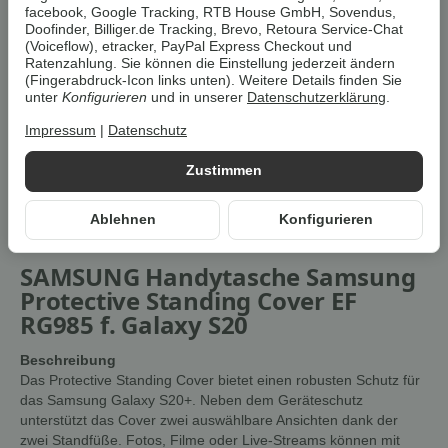
facebook, Google Tracking, RTB House GmbH, Sovendus,
Artikelnummer:
7090
Doofinder, Billiger.de Tracking, Brevo, Retoura Service-Chat
HAN:
100318423
(Voiceflow), etracker, PayPal Express Checkout und
Kategorie:
Smartphones, Foto & Zubehör
Ratenzahlung. Sie können die Einstellung jederzeit ändern
(Fingerabdruck-Icon links unten). Weitere Details finden Sie
unter
Konfigurieren
und in unserer
Datenschutzerklärung
.
Beschreibung
Impressum
|
Datenschutz
Zustimmen
Um die
Umwelt zu schonen
, vermeiden wir aufwendige
Umverpackungen. Wenn immer es möglich ist, versenden wir Ihre
Bestellung im
Originalkarton des Herstellers
.
Ablehnen
Konfigurieren
SAMSUNG Handytasche Samsung
Protective Standing Cover EF
RG985 f. Galaxy S20
Beschreibung
Das Protective Standing Cover bietet einen robusten Schutz für
das Samsung Galaxy S20+. Neben dem Geräteschutz
unterstützt das Cover zwei auswählbare Ansichten dank der
zwei Standfüße. Fotos, Filme oder Live-Streams können mit