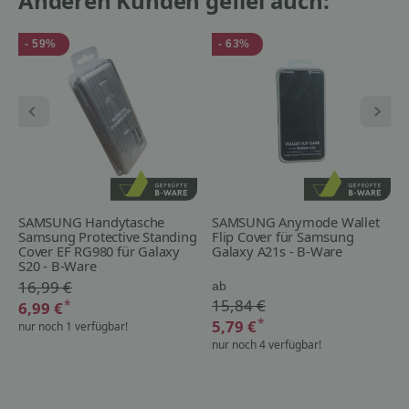
Anderen Kunden gefiel auch:
- 59%
- 63%
SAMSUNG Handytasche
SAMSUNG Anymode Wallet
Samsung Protective Standing
Flip Cover für Samsung
Cover EF RG980 für Galaxy
Galaxy A21s - B-Ware
S20 - B-Ware
16,99 €
ab
15,84 €
*
6,99 €
*
5,79 €
nur noch 1 verfügbar!
nur noch 4 verfügbar!