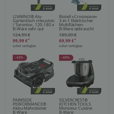
LIVARNO® Alu-
Bissell »Crosswave«
Gartentisch »Houston
3-in-1 Elektrischer
/ Toronto«, 120-180 x
Multiflächen-
89 x 75 cm, grau
B-Ware sehr gut
Bodenreiniger
B-Ware gebraucht
124,99 €
189,00 €
*
*
99,99 €
69,99 €
sofort verfügbar
sofort verfügbar
- 42%
- 40%
PARKSIDE
SILVERCREST®
PERFORMANCE®
KITCHEN TOOLS
Akku-Mähroboter
Monsieur Cuisine
»PPAMR 1250 A1«,
B-Ware
compact »SMCC
B-Ware