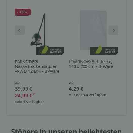
- 38%
PARKSIDE®
LIVARNO® Bettdecke,
PARK
Nass-/Trockensauger
140 x 200 cm - B-Ware
mit d
»PWD 12 B1« - B-Ware
»PMK
230V
ab
ab
ab
39,99 €
4,29 €
30,9
*
24,99 €
nur noch 4 verfügbar!
nur n
sofort verfügbar
Stöbere in unseren beliebtesten