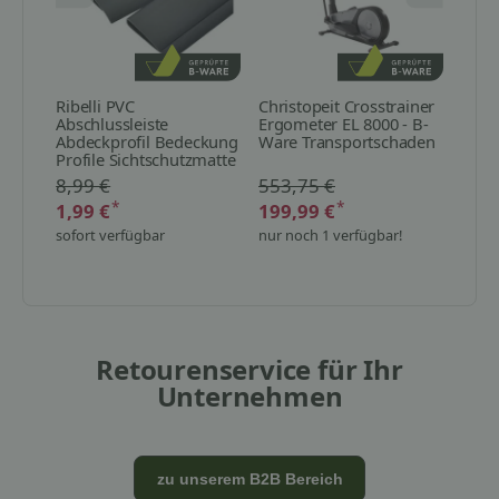
Ribelli PVC
Christopeit Crosstrainer
Chris
Abschlussleiste
Ergometer EL 8000 - B-
Heim
Abdeckprofil Bedeckung
Ware Transportschaden
Fit, 
Profile Sichtschutzmatte
Tran
Sichtschutz 100 cm - B-
8,99 €
553,75 €
138
Ware sehr gut
*
*
1,99 €
199,99 €
92,
sofort verfügbar
nur noch 1 verfügbar!
nur n
Retourenservice für Ihr
Unternehmen
zu unserem B2B Bereich