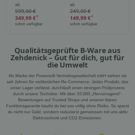
bis 1250 m² mit Akku,
1100 A1«
ab
ab
Ladestation und mit
599,00 €
249,00 €
Kameraüberwachung
ohne
*
*
349,99 €
149,99 €
Begrenzungsdraht
sofort verfügbar
sofort verfügbar
Qualitätsgeprüfte B-Ware aus
Zehdenick – Gut für dich, gut für
die Umwelt
Als Marke der Powersoft Vertriebsgesellschaft mbH stehen wir
seit Jahren für verlässlichen Re-Commerce. Jedes Produkt, das
unser Lager verlässt, durchläuft einen strengen Prüfprozess
durch unsere Techniker. Mit über 33.000 „Hervorragend“-
Bewertungen auf Trusted Shops und unserer klaren
Funktionsgarantie kaufst du bei uns völlig ohne Risiko. So sparst
du nicht nur Geld, sondern reduzierst gemeinsam mit uns aktiv
Elektroschrott und CO2-Emissionen.