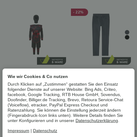
- 22%
Carnival Kleinkinder-
pepperts!® Kinder Jungen
Kostüm für Jungen,
Hose mit hohem
Wie wir Cookies & Co nutzen
110/116, Ninja
Baumwollanteil
Durch Klicken auf „Zustimmen“ gestatten Sie den Einsatz
B-Ware sehr gut
B-Ware
folgender Dienste auf unserer Website: Bing Ads, Criteo,
7,59 €
4,99 €
facebook, Google Tracking, RTB House GmbH, Sovendus,
Doofinder, Billiger.de Tracking, Brevo, Retoura Service-Chat
3,89 €
nur noch 1 verfügbar!
*
(Voiceflow), etracker, PayPal Express Checkout und
Ratenzahlung. Sie können die Einstellung jederzeit ändern
nur noch 1 verfügbar!
(Fingerabdruck-Icon links unten). Weitere Details finden Sie
unter
Konfigurieren
und in unserer
Datenschutzerklärung
.
- 23%
- 24%
Impressum
|
Datenschutz