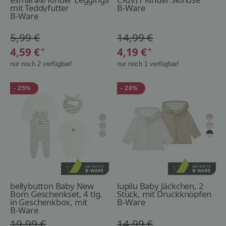
mit Teddyfutter
B-Ware
B-Ware
5,99 €
14,99 €
4,59 €
4,19 €
*
*
nur noch 2 verfügbar!
nur noch 1 verfügbar!
- 25%
- 20%
bellybutton Baby New
lupilu Baby Jäckchen, 2
Born Geschenkset, 4 tlg.
Stück, mit Druckknöpfen
in Geschenkbox, mit
B-Ware
hohem Bio-
B-Ware
Baumwollanteil
19,99 €
14,99 €