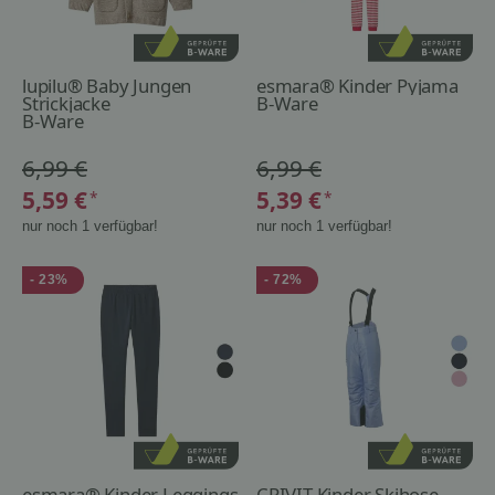
lupilu® Baby Jungen
esmara® Kinder Pyjama
Strickjacke
B-Ware
B-Ware
6,99 €
6,99 €
5,59 €
5,39 €
*
*
nur noch 1 verfügbar!
nur noch 1 verfügbar!
- 23%
- 72%
esmara® Kinder Leggings
CRIVIT Kinder Skihose