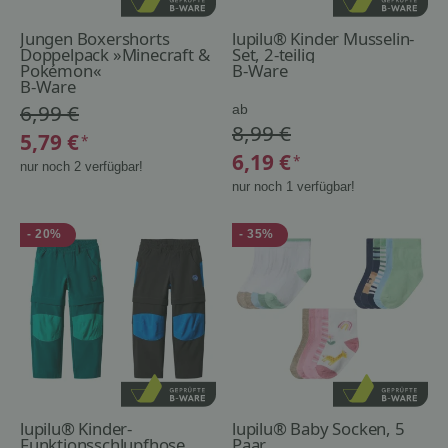
Jungen Boxershorts
lupilu® Kinder Musselin-
Doppelpack »Minecraft &
Set, 2-teilig
Pokémon«
B-Ware
B-Ware
6,99 €
ab
8,99 €
5,79 €
*
6,19 €
*
nur noch 2 verfügbar!
nur noch 1 verfügbar!
- 20%
- 35%
lupilu® Kinder-
lupilu® Baby Socken, 5
Funktionsschlupfhose,
Paar