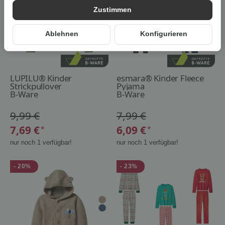
Zustimmen
Ablehnen
Konfigurieren
LUPILU® Kinder
esmara® Kinder Fleece
Strickpullover
Pyjama
B-Ware
B-Ware
9,99 €
7,99 €
7,69 €
6,09 €
*
*
nur noch 1 verfügbar!
nur noch 1 verfügbar!
- 20%
- 23%