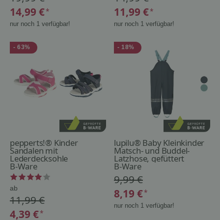
14,99 €
11,99 €
*
*
nur noch 1 verfügbar!
nur noch 1 verfügbar!
- 63%
- 18%
pepperts!® Kinder
lupilu® Baby Kleinkinder
Sandalen mit
Matsch- und Buddel-
Lederdecksohle
Latzhose, gefüttert
B-Ware
B-Ware
9,99 €
ab
8,19 €
*
11,99 €
nur noch 1 verfügbar!
4,39 €
*