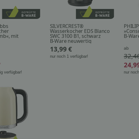
obbs
SILVERCREST®
PHILI
cher
Wasserkocher EDS Blanco
»Consc
b«, mit
SWC 3100 B1, schwarz
B-War
hmbarem
B-Ware neuwertig
13,99 €
ab
32,4
nur noch 1 verfügbar!
24,9
*
g verfügbar!
nur noch