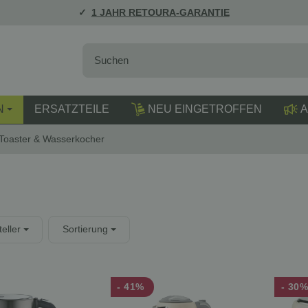
1 JAHR RETOURA-GARANTIE
N
ERSATZTEILE
NEU EINGETROFFEN
A
Toaster & Wasserkocher
teller
Sortierung
- 41%
- 30