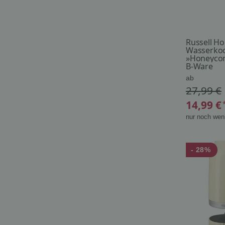
Russell H
Wasserko
»Honeycom
herausne
B-Ware
Kalkfilter
ab
27,99 €
14,99 €
nur noch weni
- 28%