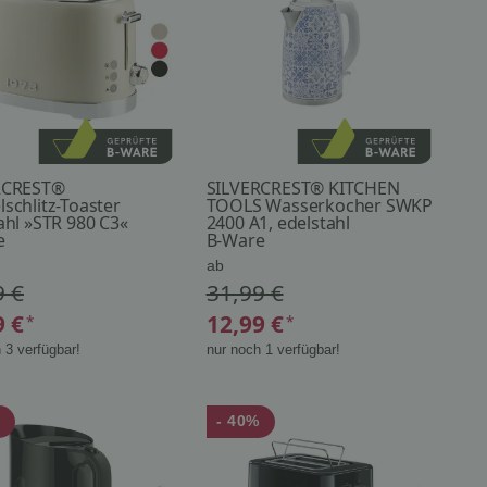
RCREST®
SILVERCREST® KITCHEN
schlitz-Toaster
TOOLS Wasserkocher SWKP
ahl »STR 980 C3«
2400 A1, edelstahl
e
B-Ware
ab
9 €
31,99 €
9 €
12,99 €
*
*
 3 verfügbar!
nur noch 1 verfügbar!
%
- 40%