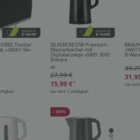
OBBS Toaster
SILVERCREST® Premium-
BRAUN
b »26061-56«
Wasserkocher mit
»WK11
Digitalanzeige »SWD 3000
B-War
A1«
B-Ware
39,2
ab
27,99 €
31,9
15,99 €
*
*
nur noch
rfügbar!
nur noch 1 verfügbar!
- 60%