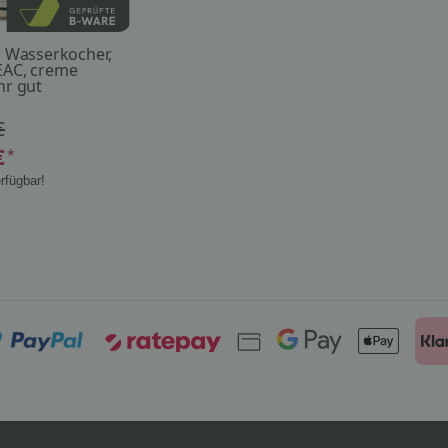
d Wasserkocher,
AC, creme
hr gut
€
€
*
rfügbar!