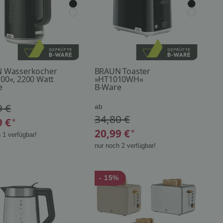
 Wasserkocher
BRAUN Toaster
00«, 2200 Watt
»HT1010WH«
e
B-Ware
9 €
ab
34,80 €
9 €
*
20,99 €
*
 1 verfügbar!
nur noch 2 verfügbar!
- 15%