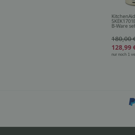
KitchenAi
5KEK1701E
B-Ware se
180,00 
128,99 
nur noch 1 ve