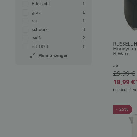
Artikel gefunden
Edelstahl
1
Artikel gefunden
grau
1
Artikel gefunden
rot
1
Artikel gefunden
schwarz
3
Artikel gefunden
weiß
2
RUSSELL H
Artikel gefunden
rot 1973
1
Honeycom
B-Ware
Artikel gefunden
creme 1973
1
Mehr anzeigen
Artikel gefunden
schwarz 1973
1
ab
29,99 €
18,99 €
nur noch 1 ve
- 25%