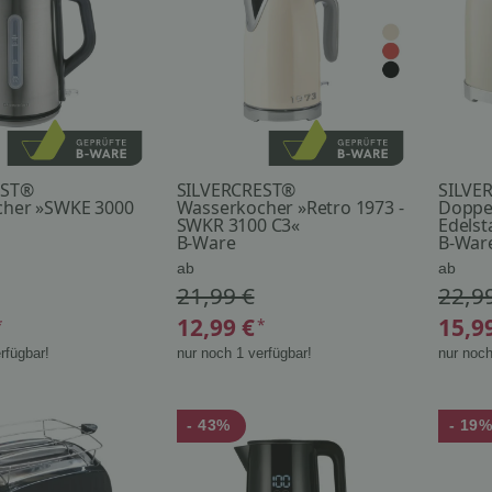
EST®
SILVERCREST®
SILVE
cher »SWKE 3000
Wasserkocher »Retro 1973 -
Doppel
SWKR 3100 C3«
Edelst
B-Ware
B-War
ab
ab
21,99 €
22,9
12,99 €
15,9
*
*
rfügbar!
nur noch 1 verfügbar!
nur noch
- 43%
- 19