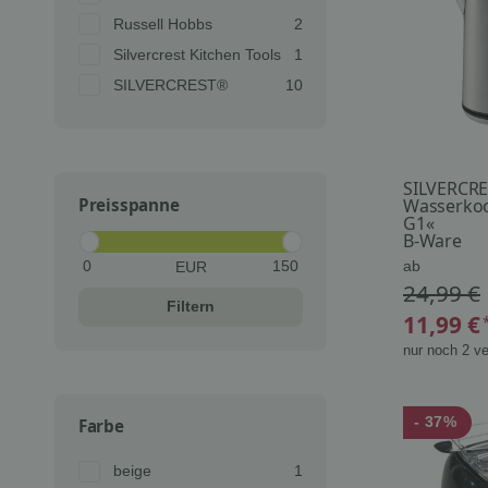
Artikel gefunden
Russell Hobbs
2
Artikel gefunden
Silvercrest Kitchen Tools
1
Artikel gefunden
SILVERCREST®
10
SILVERCR
Preisspanne
Wasserko
G1«
B-Ware
ab
EUR
24,99 €
Filtern
11,99 €
nur noch 2 ve
- 37%
Farbe
Artikel gefunden
beige
1