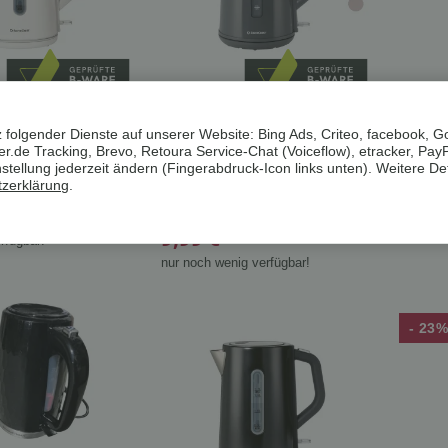
ST® Edelstahl-
SILVERCREST®
SILVE
cher SWC 3100
Wasserkocher »SWKC 3000
Wasse
 folgender Dienste auf unserer Website: Bing Ads, Criteo, facebook, G
, weiß
F4«
B3, au
.de Tracking, Brevo, Retoura Service-Chat (Voiceflow), etracker, Pay
hr gut
B-Ware
B-War
ellung jederzeit ändern (Fingerabdruck-Icon links unten). Weitere Det
ab
ab
zerklärung
.
24,99 €
19,9
*
9,99 €
nur noch
*
rfügbar!
nur noch wenig verfügbar!
- 23