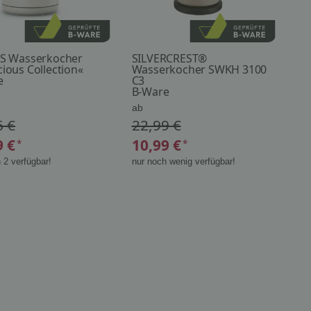
PS Wasserkocher
SILVERCREST®
ious Collection«
Wasserkocher SWKH 3100
e
C3
B-Ware
ab
6 €
22,99 €
9 €
10,99 €
*
*
 2 verfügbar!
nur noch wenig verfügbar!