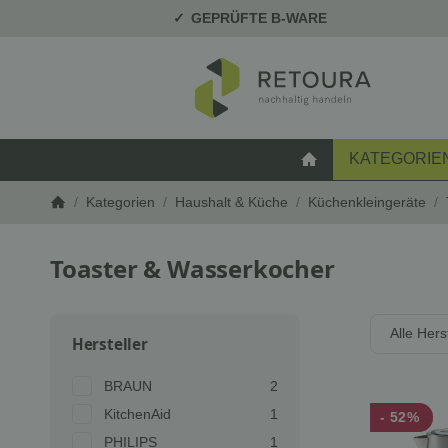
GEPRÜFTE B-WARE
KATEGORIE
STARTSEITE
/
Kategorien
/
Haushalt & Küche
/
Küchenkleingeräte
/
Startseite
Toaster & Wasserkocher
Alle Hers
Hersteller
Artikel gefunden
BRAUN
2
Artikel gefunden
KitchenAid
1
- 52%
Artikel gefunden
PHILIPS
1