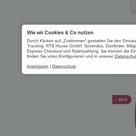
Wie wir Cookies & Co nutzen
SILVERCRE
Wasserko
Durch Klicken auf „Zustimmen“ gestatten Sie den Einsatz
C1, 3000 W
Tracking, RTB House GmbH, Sovendus, Doofinder, Billiger
B-Ware se
Express Checkout und Ratenzahlung. Sie können die Einst
15,99 €
finden Sie unter
Konfigurieren
und in unserer
Datenschut
11,99 €
Impressum
|
Datenschutz
nur noch 1 ve
- 46%