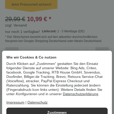
Jetzt Preisvorteil sichern!
29,99 €
10,99 €
*
zzgl.
Versand
Lieferzeit:
1 - 3 Werktage
(DE)
nur noch 1 verfügbar!
* Der Streichpreis bezieht sich auf den aktuellen durchschnittlichen
Neupreis bei Google Shopping Deutschland oder Idealo Deutschland.
Stk
Wie wir Cookies & Co nutzen
Durch Klicken auf „Zustimmen“ gestatten Sie den Einsatz
In den Warenkorb
folgender Dienste auf unserer Website: Bing Ads, Criteo,
facebook, Google Tracking, RTB House GmbH, Sovendus,
Doofinder, Billiger.de Tracking, Brevo, Retoura Service-Chat
Cookies erlauben
(Voiceflow), etracker, PayPal Express Checkout und
Ratenzahlung. Sie können die Einstellung jederzeit ändern
(Fingerabdruck-Icon links unten). Weitere Details finden Sie
Artikelnummer:
4251415755320Z8
unter
Konfigurieren
und in unserer
Datenschutzerklärung
.
Kategorie:
Gartenzubehör
Impressum
|
Datenschutz
Beschreibung
Zustimmen