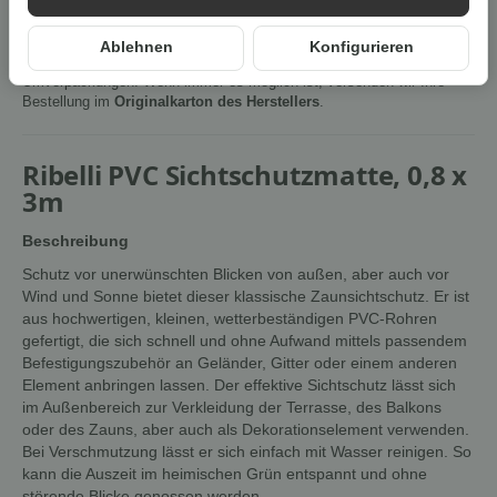
Ablehnen
Konfigurieren
Um die
Umwelt zu schonen
, vermeiden wir aufwendige
Umverpackungen. Wenn immer es möglich ist, versenden wir Ihre
Bestellung im
Originalkarton des Herstellers
.
Ribelli PVC Sichtschutzmatte, 0,8 x
3m
Beschreibung
Schutz vor unerwünschten Blicken von außen, aber auch vor
Wind und Sonne bietet dieser klassische Zaunsichtschutz. Er ist
aus hochwertigen, kleinen, wetterbeständigen PVC-Rohren
gefertigt, die sich schnell und ohne Aufwand mittels passendem
Befestigungszubehör an Geländer, Gitter oder einem anderen
Element anbringen lassen. Der effektive Sichtschutz lässt sich
im Außenbereich zur Verkleidung der Terrasse, des Balkons
oder des Zauns, aber auch als Dekorationselement verwenden.
Bei Verschmutzung lässt er sich einfach mit Wasser reinigen. So
kann die Auszeit im heimischen Grün entspannt und ohne
störende Blicke genossen werden.