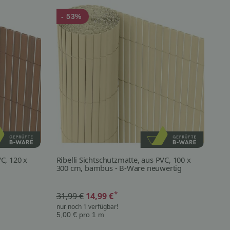
- 53%
VC, 120 x
Ribelli Sichtschutzmatte, aus PVC, 100 x
Rib
300 cm, bambus - B-Ware neuwertig
30
*
31,99 €
14,99 €
45
nur noch 1 verfügbar!
nur
5,00 € pro 1 m
10