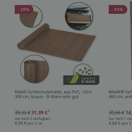
- 19%
- 51%
Ribelli Sichtschutzmatte, aus PVC, 120 x
Ribelli® Si
300 cm, braun - B-Ware sehr gut
400 cm, ant
*
39,32 €
31,99 €
30,66 €
14
nur noch 2 verfügbar!
nur noch 1 ve
8,89 € pro 1 m
4,68 € pro 