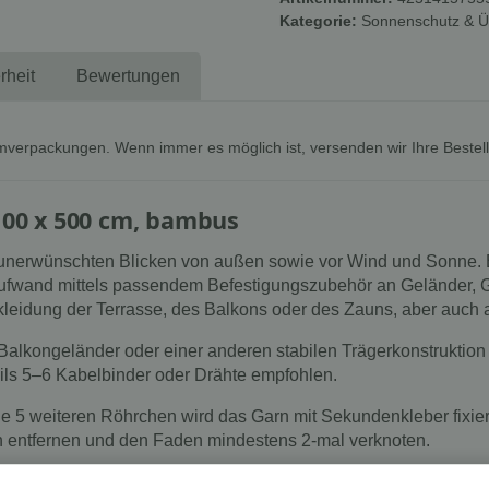
Kategorie:
Sonnenschutz & 
rheit
Bewertungen
mverpackungen. Wenn immer es möglich ist, versenden wir Ihre Bestel
 100 x 500 cm, bambus
 unerwünschten Blicken von außen sowie vor Wind und Sonne. E
Aufwand mittels passendem Befestigungszubehör an Geländer, G
kleidung der Terrasse, des Balkons oder des Zauns, aber auch 
alkongeländer oder einer anderen stabilen Trägerkonstruktion b
ils 5–6 Kabelbinder oder Drähte empfohlen.
wie 5 weiteren Röhrchen wird das Garn mit Sekundenkleber fixi
n entfernen und den Faden mindestens 2-mal verknoten.