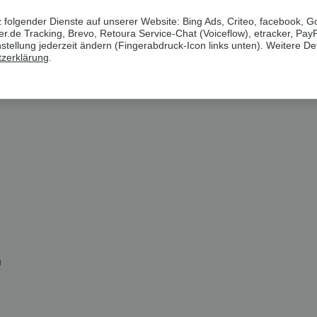
 folgender Dienste auf unserer Website: Bing Ads, Criteo, facebook, G
.de Tracking, Brevo, Retoura Service-Chat (Voiceflow), etracker, Pay
nblicken von außen
ellung jederzeit ändern (Fingerabdruck-Icon links unten). Weitere Det
hrjährige Anwendung geeignet
zerklärung
.
 Befestigungszubehör
e, Balkon oder Zaun, auch als Dekorationselement
n