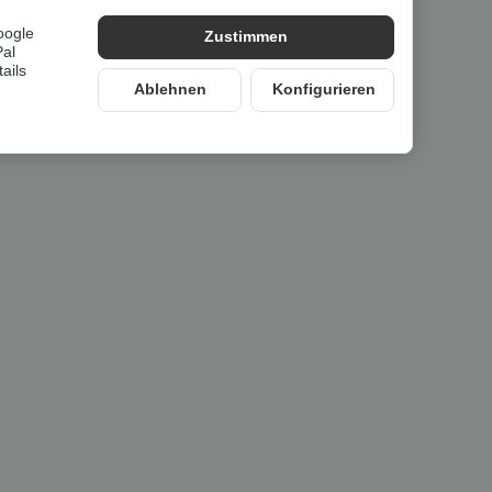
oogle
Zustimmen
Pal
ails
Ablehnen
Konfigurieren