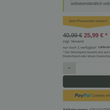
selbstverständlich unb
Jetzt Preisvorteil sichern!
40,99 €
25,99 €
*
zzgl.
Versand
Lieferze
nur noch 1 verfügbar!
* Der Streichpreis bezieht sich au
Deutschland oder Idealo Deutschla
Cookies er
Artikelnummer:
4251415755