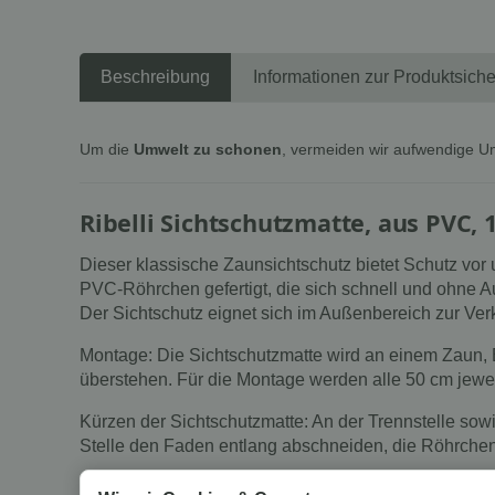
Beschreibung
Informationen zur Produktsiche
Um die
Umwelt zu schonen
, vermeiden wir aufwendige U
Ribelli Sichtschutzmatte, aus PVC,
Dieser klassische Zaunsichtschutz bietet Schutz vor
PVC-Röhrchen gefertigt, die sich schnell und ohne 
Der Sichtschutz eignet sich im Außenbereich zur Ver
Montage: Die Sichtschutzmatte wird an einem Zaun, B
überstehen. Für die Montage werden alle 50 cm jewe
Kürzen der Sichtschutzmatte: An der Trennstelle so
Stelle den Faden entlang abschneiden, die Röhrche
Eigenschaften