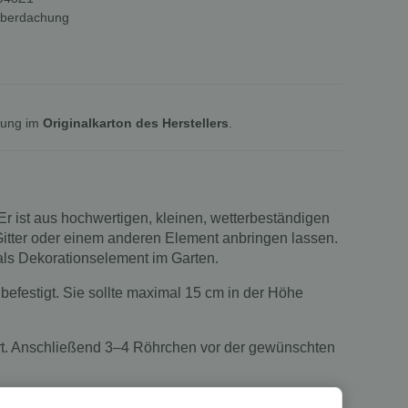
Überdachung
lung im
Originalkarton des Herstellers
.
r ist aus hochwertigen, kleinen, wetterbeständigen
itter oder einem anderen Element anbringen lassen.
als Dekorationselement im Garten.
efestigt. Sie sollte maximal 15 cm in der Höhe
ert. Anschließend 3–4 Röhrchen vor der gewünschten