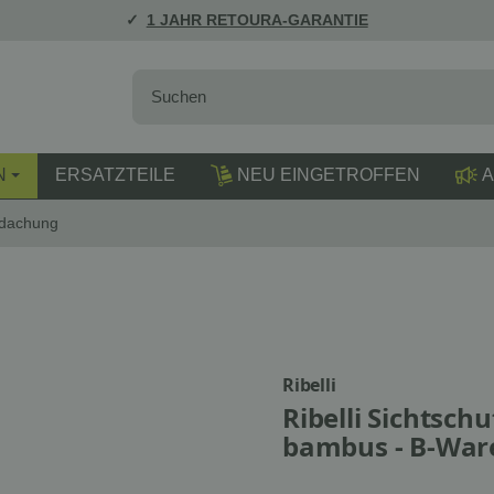
1 JAHR RETOURA-GARANTIE
N
ERSATZTEILE
NEU EINGETROFFEN
A
rdachung
Ribelli
Ribelli Sichtsch
bambus - B-War