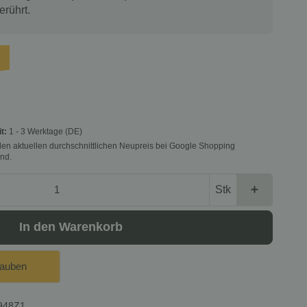
erührt.
it:
1 - 3 Werktage
(DE)
f den aktuellen durchschnittlichen Neupreis bei Google Shopping
nd.
Stk
In den Warenkorb
lauben
948Z1