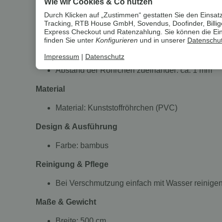
Wie wir Cookies & Co nutzen
Durch Klicken auf „Zustimmen“ gestatten Sie den Einsatz
Zaunsichtschutz für Garten oder Balkon
Tracking, RTB House GmbH, Sovendus, Doofinder, Billiger
Schutz vor Sonne, Wind und unerwünschten Ei
Express Checkout und Ratenzahlung. Sie können die Einst
Wetterbeständig, für alle Jahreszeiten und me
finden Sie unter
Konfigurieren
und in unserer
Datenschut
Einfache und schnelle Montage mit passendem
Impressum
|
Datenschutz
Vielfältig einsetzbar: Verkleidung von Terrass
Abstand der Röhrchen zueinander: ca. 1 mm
Material
Material: Kunststoffröhrchen (PVC)
Design & Ausführung
Farbe: bambus
Reinigung & Pflege
Bei Verschmutzung einfach mit Wasser reinige
Maße & Gewicht
Breite: 500 cm