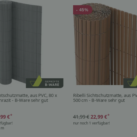
- 45%
chtschutzmatte, aus PVC, 80 x
Ribelli Sichtschutzmatte, aus P
hrazit - B-Ware sehr gut
500 cm - B-Ware sehr gut
*
*
,99 €
41,99 €
22,99 €
rfügbar!
nur noch 1 verfügbar!
1 m