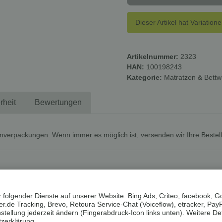
Dieser Artikel hat Variation
Artikelnummer:
2323
HAN:
100198243
Kategorie:
Matratzen & Bett
rheit
Bewertungen
mverpackungen. Wenn immer es möglich ist, versenden wir Ihre Bestel
Sommertage geeignet
 folgender Dienste auf unserer Website: Bing Ads, Criteo, facebook, G
.de Tracking, Brevo, Retoura Service-Chat (Voiceflow), etracker, Pay
Anschmiegsamkeit
ellung jederzeit ändern (Fingerabdruck-Icon links unten). Weitere Det
webe
zerklärung
.