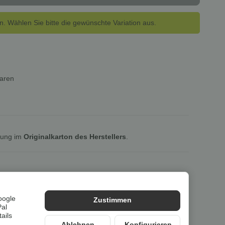
en. Wählen Sie bitte die gewünschte Variation aus.
waren
lung im
Originalkarton des Herstellers
.
oogle
Zustimmen
Pal
ails
Ablehnen
Konfigurieren