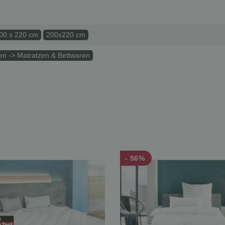
00 x 220 cm
200x220 cm
n -> Matratzen & Bettwaren
- 56%