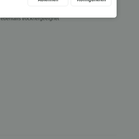
nglebig
ebenfalls trocknergeeignet