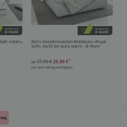
bett »Utah«,
BeCo Vierjahreszeiten-Bettdecke »Royal
Dun
Soft«, leicht bis extra warm - B-Ware
ko
Ai
*
57,99 €
25,99 €
ab
ab
nur noch wenig verfügbar!
nur