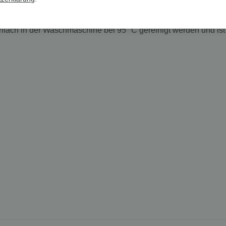
rbare Materialien eingesetzt und somit ist die Decke extrem la
fach in der Waschmaschine bei 95° C gereinigt werden und ist 