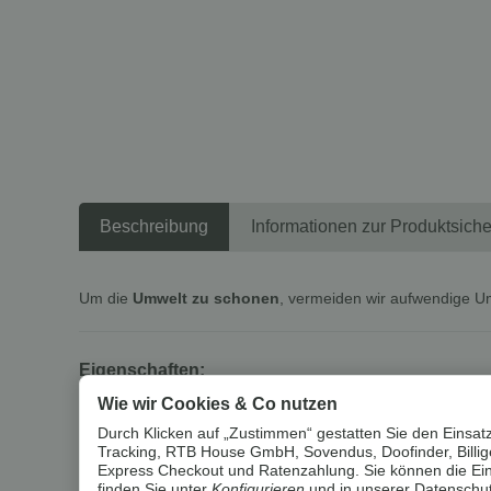
Beschreibung
Informationen zur Produktsiche
Um die
Umwelt zu schonen
, vermeiden wir aufwendige U
Eigenschaften:
Wie wir Cookies & Co nutzen
Sommersteppbett: Besonders für die warmen 
Durch Klicken auf „Zustimmen“ gestatten Sie den Einsatz
Bettdecke mit hochwertiger Klimafaserfüllung
Tracking, RTB House GmbH, Sovendus, Doofinder, Billiger
Die kreuzungsfreien Steppungen erhöhen die 
Express Checkout und Ratenzahlung. Sie können die Einst
Bezug aus super softigem Baumwoll-Mischge
finden Sie unter
Konfigurieren
und in unserer
Datenschut