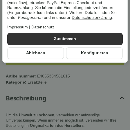
zzgl.
Versand
(Voiceflow), etracker, PayPal Express Checkout und
sofort verfügbar
Ratenzahlung. Sie können die Einstellung jederzeit ändern
(Fingerabdruck-Icon links unten). Weitere Details finden Sie
unter
Konfigurieren
und in unserer
Datenschutzerklärung
.
Impressum
|
Datenschutz
In den Warenkorb
Zustimmen
Ablehnen
Konfigurieren
Dieser Artikel hat Variationen. Wählen Sie bitte die
gewünschte Variation aus.
Artikelnummer:
E4055334581615
Kategorie:
Ersatzteile
Beschreibung
Um die
Umwelt zu schonen
, vermeiden wir aufwendige
Umverpackungen. Wenn immer es möglich ist, versenden wir Ihre
Bestellung im
Originalkarton des Herstellers
.