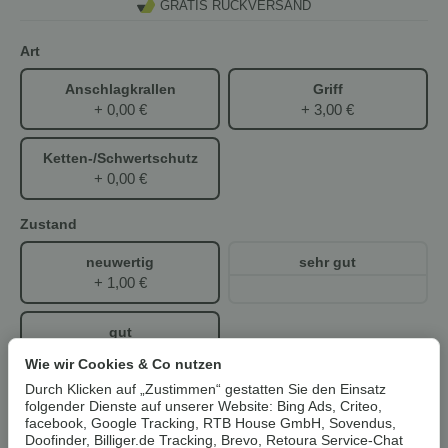
GRATIS RÜCKVERSAND
Art
Anschlagkrallen
Griff
+ 0,00 €
+ 3,00 €
Ketten-/Schwertschutz
+ 0,00 €
Zustand
neuwertig
sehr gut
+ 1,00 €
gut
+ 0,00 €
Wie wir Cookies & Co nutzen
Durch Klicken auf „Zustimmen“ gestatten Sie den Einsatz
ab
folgender Dienste auf unserer Website: Bing Ads, Criteo,
4,99 €
facebook, Google Tracking, RTB House GmbH, Sovendus,
Doofinder, Billiger.de Tracking, Brevo, Retoura Service-Chat