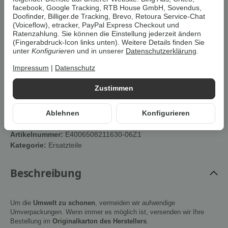
4,99 €
facebook, Google Tracking, RTB House GmbH, Sovendus,
Doofinder, Billiger.de Tracking, Brevo, Retoura Service-Chat
zzgl.
Versand
(Voiceflow), etracker, PayPal Express Checkout und
Lieferzeit:
1 - 3 Werktage
(DE)
nur noch 2 verfügbar!
Ratenzahlung. Sie können die Einstellung jederzeit ändern
(Fingerabdruck-Icon links unten). Weitere Details finden Sie
unter
Konfigurieren
und in unserer
Datenschutzerklärung
.
Impressum
|
Datenschutz
In den Warenkorb
Zustimmen
Cookies erlauben
Ablehnen
Konfigurieren
Artikelnummer:
E4006508211630-06Z1
Kategorie:
Ersatzteile
Beschreibung
Um die
Umwelt zu schonen
, vermeiden wir aufwendige
Umverpackungen. Wenn immer es möglich ist, versenden wir Ihre
Bestellung im
Originalkarton des Herstellers
.