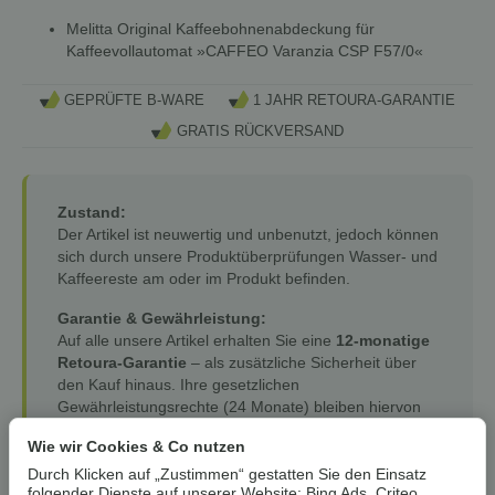
Melitta Original Kaffeebohnenabdeckung für
Kaffeevollautomat »CAFFEO Varanzia CSP F57/0«
GEPRÜFTE B-WARE
1 JAHR RETOURA-GARANTIE
GRATIS RÜCKVERSAND
Zustand:
Der Artikel ist neuwertig und unbenutzt, jedoch können
sich durch unsere Produktüberprüfungen Wasser- und
Kaffeereste am oder im Produkt befinden.
Garantie & Gewährleistung:
Auf alle unsere Artikel erhalten Sie eine
12-monatige
Retoura-Garantie
– als zusätzliche Sicherheit über
den Kauf hinaus. Ihre gesetzlichen
Gewährleistungsrechte (24 Monate) bleiben hiervon
selbstverständlich unberührt.
Wie wir Cookies & Co nutzen
Durch Klicken auf „Zustimmen“ gestatten Sie den Einsatz
folgender Dienste auf unserer Website: Bing Ads, Criteo,