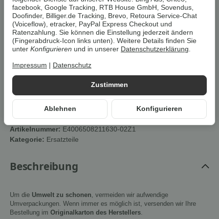
4,99 €
facebook, Google Tracking, RTB House GmbH, Sovendus,
Doofinder, Billiger.de Tracking, Brevo, Retoura Service-Chat
zzgl.
Versand
(Voiceflow), etracker, PayPal Express Checkout und
Lieferzeit:
1 - 3 Werktage
(DE)
nur noch 3 verfügbar!
Ratenzahlung. Sie können die Einstellung jederzeit ändern
(Fingerabdruck-Icon links unten). Weitere Details finden Sie
unter
Konfigurieren
und in unserer
Datenschutzerklärung
.
Impressum
|
Datenschutz
In den Warenkorb
Zustimmen
Cookies erlauben
Ablehnen
Konfigurieren
Artikelnummer:
E4006508211630-02Z1
Kategorie:
Ersatzteile
Beschreibung
Um die
Umwelt zu schonen
, vermeiden wir aufwendige
Umverpackungen. Wenn immer es möglich ist, versenden wir Ihre
Bestellung im
Originalkarton des Herstellers
.