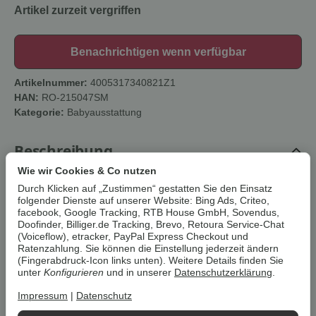
Artikel zurzeit vergriffen
Benachrichtigen wenn verfügbar
Artikelnummer:
4005317340821Z1
HAN:
RO-215047SM
Kategorie:
Babyausstattung
Beschreibung
Wie wir Cookies & Co nutzen
Durch Klicken auf „Zustimmen“ gestatten Sie den Einsatz
Um die
Umwelt zu schonen
, vermeiden wir aufwendige
folgender Dienste auf unserer Website: Bing Ads, Criteo,
Umverpackungen. Wenn immer es möglich ist, versenden wir Ihre
facebook, Google Tracking, RTB House GmbH, Sovendus,
Bestellung im
Originalkarton des Herstellers
.
Doofinder, Billiger.de Tracking, Brevo, Retoura Service-Chat
(Voiceflow), etracker, PayPal Express Checkout und
Ratenzahlung. Sie können die Einstellung jederzeit ändern
roba Türschutzgitter, 75-82 cm,
(Fingerabdruck-Icon links unten). Weitere Details finden Sie
unter
Konfigurieren
und in unserer
Datenschutzerklärung
.
schwarz
Impressum
|
Datenschutz
Beschreibung