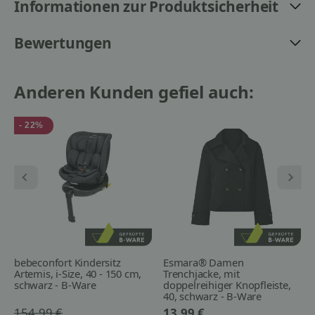
Informationen zur Produktsicherheit
Bewertungen
Anderen Kunden gefiel auch:
- 22%
bebeconfort Kindersitz
Esmara® Damen
Artemis, i-Size, 40 - 150 cm,
Trenchjacke, mit
schwarz - B-Ware
doppelreihiger Knopfleiste,
40, schwarz - B-Ware
neuwertig
154,99 €
13,99 €