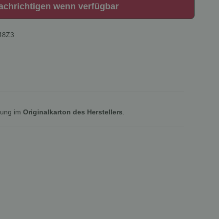
achrichtigen wenn verfügbar
48Z3
lung im
Originalkarton des Herstellers
.