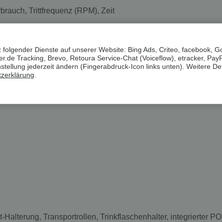
brauch, Trittfrequenz (RPM), Zeit
nglisch, Französisch, Italienisch, Spanisch
 folgender Dienste auf unserer Website: Bing Ads, Criteo, facebook, G
.de Tracking, Brevo, Retoura Service-Chat (Voiceflow), etracker, Pay
ellung jederzeit ändern (Fingerabdruck-Icon links unten). Weitere Det
zerklärung
.
Halterung, Transportrollen, Trinkflaschenhalter, integrierter