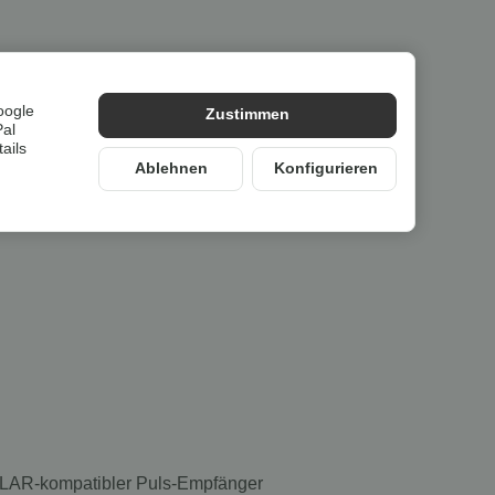
oogle
Zustimmen
Pal
ails
Ablehnen
Konfigurieren
 POLAR-kompatibler Puls-Empfänger