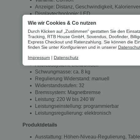
Anzeige: Distanz, Geschwindigkeit, Kalorienver
Displaytechnologie: LED
Hintergrundbeleuchtung: Full-LED
Wie wir Cookies & Co nutzen
Menüführung in folgenden Sprachen: Deutsch, E
Durch Klicken auf „Zustimmen“ gestatten Sie den Einsatz
Material Displayoberfläche: Acrylglas
Tracking, RTB House GmbH, Sovendus, Doofinder, Billiger
Optik Displayoberfläche: glänzend
Express Checkout und Ratenzahlung. Sie können die Einst
finden Sie unter
Konfigurieren
und in unserer
Datenschut
Technische Daten
Impressum
|
Datenschutz
Antriebssystem: elektronisch
Schwungmasse: ca. 8 kg
Regulierung Widerstand: manuell
Widerstandsstufen: 32
Bremssystem: Magnetbremse
Leistung: 220 W bis 240 W
Leistungseinstellung: programmierbar
Leistungsregulierung: elektronisch
Produktdetails
Ausstattung: Höhen-Niveau-Regulierung, Tablet-