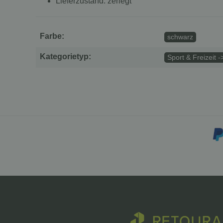
Lieferzustand: zerlegt
Farbe:
schwarz
Kategorietyp:
Sport & Freizeit -