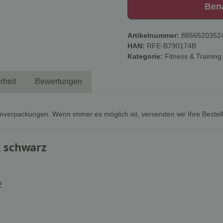
Ben
Artikelnummer:
8856520352
HAN:
RFE-B790174B
Kategorie:
Fitness & Training
rheit
Bewertungen
mverpackungen. Wenn immer es möglich ist, versenden wir Ihre Bestel
, schwarz
2