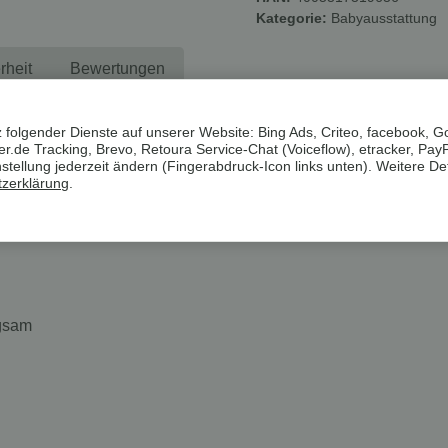
Kategorie:
Babyausstattung
rheit
Bewertungen
 folgender Dienste auf unserer Website: Bing Ads, Criteo, facebook, G
mverpackungen. Wenn immer es möglich ist, versenden wir Ihre Bestel
.de Tracking, Brevo, Retoura Service-Chat (Voiceflow), etracker, Pay
ellung jederzeit ändern (Fingerabdruck-Icon links unten). Weitere Det
zerklärung
.
egsam