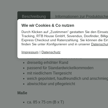
Beschreibung
Informationen zur Produktsiche
Wie wir Cookies & Co nutzen
Durch Klicken auf „Zustimmen“ gestatten Sie den Einsatz
Um die
Umwelt zu schonen
, vermeiden wir aufwendige U
Tracking, RTB House GmbH, Sovendus, Doofinder, Billiger
Express Checkout und Ratenzahlung. Sie können die Einst
finden Sie unter
Konfigurieren
und in unserer
Datenschut
Produkteigenschaften
Impressum
|
Datenschutz
wasser- und schmutzabweisend
dreiseitig erhöhter Rand
passend für Standardwickelkommoden
mit niedlichem Tiergesicht
weich gepolstert, hautfreundlich und anschmi
abwischbar und pflegeleicht
Maße
ca. 85 x 75 cm (B x T)