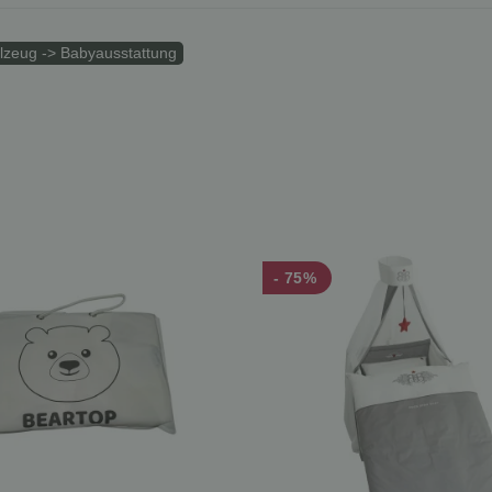
elzeug -> Babyausstattung
- 75%