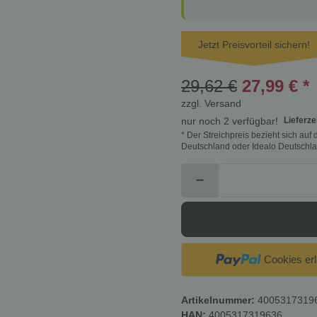
Jetzt Preisvorteil sichern!
29,62 €
27,99 €
*
zzgl.
Versand
Lieferze
nur noch 2 verfügbar!
* Der Streichpreis bezieht sich au
Deutschland oder Idealo Deutschla
Cookies er
Artikelnummer:
4005317319
HAN:
4005317319636