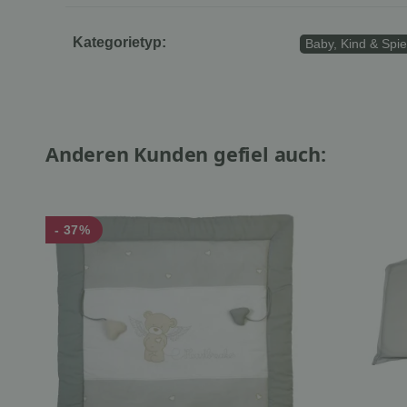
Kategorietyp:
Baby, Kind & Spi
Anderen Kunden gefiel auch:
- 37%