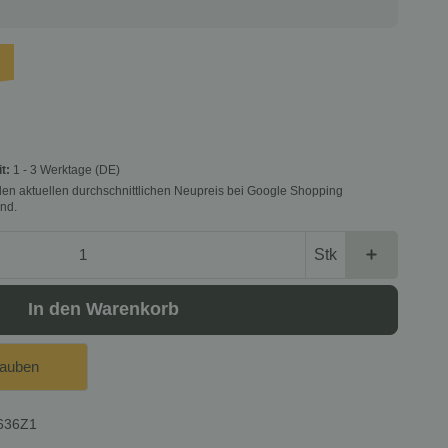
it:
1 - 3 Werktage
(DE)
f den aktuellen durchschnittlichen Neupreis bei Google Shopping
nd.
Stk
In den Warenkorb
lauben
636Z1