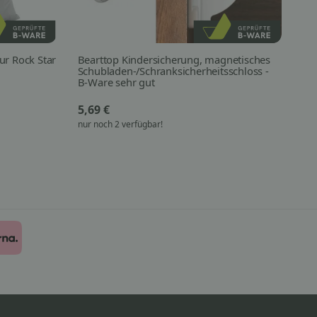
tur Rock Star
Bearttop Kindersicherung, magnetisches
rob
Schubladen-/Schranksicherheitsschloss -
Sa
B-Ware sehr gut
5,69 €
27
nur noch 2 verfügbar!
nur