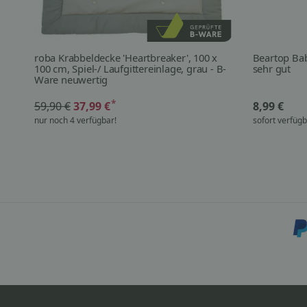
roba Krabbeldecke 'Heartbreaker', 100 x
Beartop Bab
100 cm, Spiel-/ Laufgittereinlage, grau - B-
sehr gut
Ware neuwertig
*
59,90 €
37,99 €
8,99 €
nur noch 4 verfügbar!
sofort verfüg