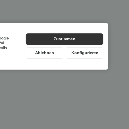
oogle
lung im
Originalkarton des Herstellers
.
Zustimmen
Pal
ails
Ablehnen
Konfigurieren