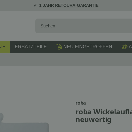
1 JAHR RETOURA-GARANTIE
N
ERSATZTEILE
NEU EINGETROFFEN
A
roba
roba Wickelaufla
neuwertig