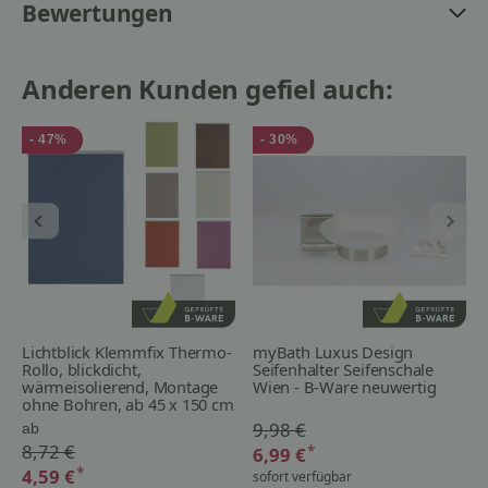
Bewertungen
Anderen Kunden gefiel auch:
- 47%
- 30%
Lichtblick Klemmfix Thermo-
myBath Luxus Design
Rollo, blickdicht,
Seifenhalter Seifenschale
wärmeisolierend, Montage
Wien - B-Ware neuwertig
ohne Bohren, ab 45 x 150 cm
- B-Ware
9,98 €
ab
8,72 €
*
6,99 €
*
4,59 €
sofort verfügbar