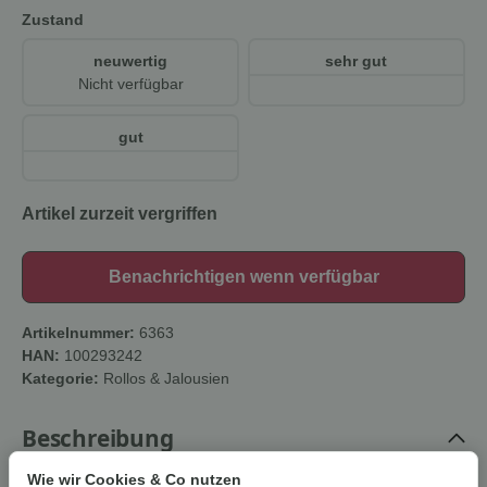
Zustand
neuwertig
sehr gut
Nicht verfügbar
gut
Artikel zurzeit vergriffen
Benachrichtigen wenn verfügbar
Artikelnummer:
6363
HAN:
100293242
Kategorie:
Rollos & Jalousien
Beschreibung
Wie wir Cookies & Co nutzen