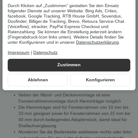
Um die
Umwelt zu schonen
, vermeiden wir aufwendige
Durch Klicken auf „Zustimmen“ gestatten Sie den Einsatz
Umverpackungen. Wenn immer es möglich ist, versenden wir Ihre
folgender Dienste auf unserer Website: Bing Ads, Criteo,
Bestellung im
Originalkarton des Herstellers
.
facebook, Google Tracking, RTB House GmbH, Sovendus,
Doofinder, Billiger.de Tracking, Brevo, Retoura Service-Chat
(Voiceflow), etracker, PayPal Express Checkout und
Ratenzahlung. Sie können die Einstellung jederzeit ändern
Eigenschaften
(Fingerabdruck-Icon links unten). Weitere Details finden Sie
unter
Konfigurieren
und in unserer
Datenschutzerklärung
.
Das Design Rollo zeichnet sich durch die formschönen
Halteelemente sowie durch eine innovative Technik aus
Impressum
|
Datenschutz
Die zeitgemäßen Träger überzeugen durch ihre schlanke
und klaren Formensprache
Zustimmen
Aufgrund einer neuen Verriegelungstechnik entsteht kein
Spalt zwischen Träger und Welle
Ablehnen
Konfigurieren
Das Kettengetriebe stellt mit dem Wandträger eine Einheit
dar
Neben der Wand- und Deckenmontage ist eine
Fensterrahmenmontage durch Klemmträger möglich
Die Klemmträger sind für Fensterrahmen von 10 mm bis
23 mm geeignet sowie für Fensterrahmen von 22 mm bis
40 mm durch beiliegendes Adapterstück, damit ideal für
Dreifachverglasung
Montieren Sie die Bedienkette wahlweise rechts oder links