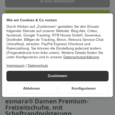
In den Warenkorb
Dieser Artikel hat Variationen. Wählen Sie bitte die
gewünschte Variation aus.
Wie wir Cookies & Co nutzen
Durch Klicken auf „Zustimmen“ gestatten Sie den Einsatz
folgender Dienste auf unserer Website: Bing Ads, Criteo,
Artikelnummer:
37691
facebook, Google Tracking, RTB House GmbH, Sovendus,
Doofinder, Billiger.de Tracking, Brevo, Retoura Service-Chat
HAN:
100392595
(Voiceflow), etracker, PayPal Express Checkout und
Kategorie:
Damenschuhe
Ratenzahlung. Sie können die Einstellung jederzeit ändern
(Fingerabdruck-Icon links unten). Weitere Details finden Sie
unter
Konfigurieren
und in unserer
Datenschutzerklärung
.
Beschreibung
Impressum
|
Datenschutz
Um die
Umwelt zu schonen
, vermeiden wir aufwendige
Zustimmen
Umverpackungen. Wenn immer es möglich ist, versenden wir Ihre
Bestellung im
Originalkarton des Herstellers
.
Ablehnen
Konfigurieren
esmara® Damen Premium-
Freizeitschuhe, mit
Schaftrandpolsterung