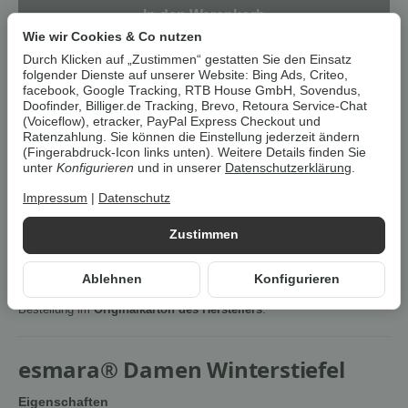
In den Warenkorb
Wie wir Cookies & Co nutzen
Durch Klicken auf „Zustimmen“ gestatten Sie den Einsatz
Dieser Artikel hat Variationen. Wählen Sie bitte die
folgender Dienste auf unserer Website: Bing Ads, Criteo,
gewünschte Variation aus.
facebook, Google Tracking, RTB House GmbH, Sovendus,
Doofinder, Billiger.de Tracking, Brevo, Retoura Service-Chat
(Voiceflow), etracker, PayPal Express Checkout und
Artikelnummer:
38186
Ratenzahlung. Sie können die Einstellung jederzeit ändern
(Fingerabdruck-Icon links unten). Weitere Details finden Sie
HAN:
100394178
unter
Konfigurieren
und in unserer
Datenschutzerklärung
.
Kategorie:
Damenschuhe
Impressum
|
Datenschutz
Beschreibung
Zustimmen
Um die
Umwelt zu schonen
, vermeiden wir aufwendige
Ablehnen
Konfigurieren
Umverpackungen. Wenn immer es möglich ist, versenden wir Ihre
Bestellung im
Originalkarton des Herstellers
.
esmara® Damen Winterstiefel
Eigenschaften