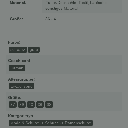
Material:
Futter/Decksohle: Textil; Laufsohle:
sonstiges Material
Größe:
36 - 41
Farbe:
schwarz
grau
Geschlecht:
Damen
Altersgruppe:
Erwachsene
Größe:
37
39
40
36
38
Kategorietyp:
Mode & Schuhe -> Schuhe -> Damenschuhe