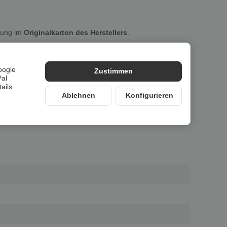
lung im
Originalkarton des Herstellers
.
oogle
Zustimmen
Pal
ails
Ablehnen
Konfigurieren