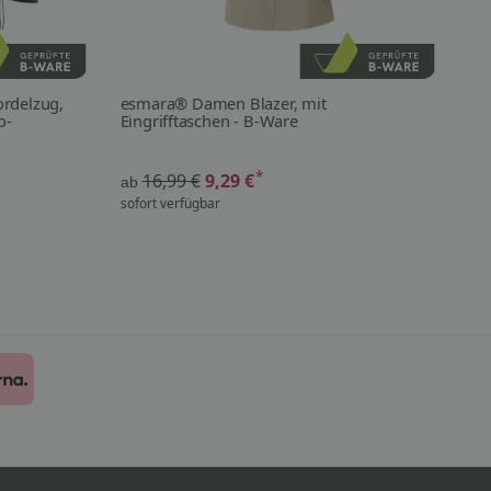
rdelzug,
esmara® Damen Blazer, mit
es
o-
Eingrifftaschen - B-Ware
*
16,99 €
9,29 €
ab
ab
sofort verfügbar
nur