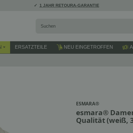
1 JAHR RETOURA-GARANTIE
N
ERSATZTEILE
NEU EINGETROFFEN
A
ESMARA®
esmara® Damen D
Qualität (weiß, 