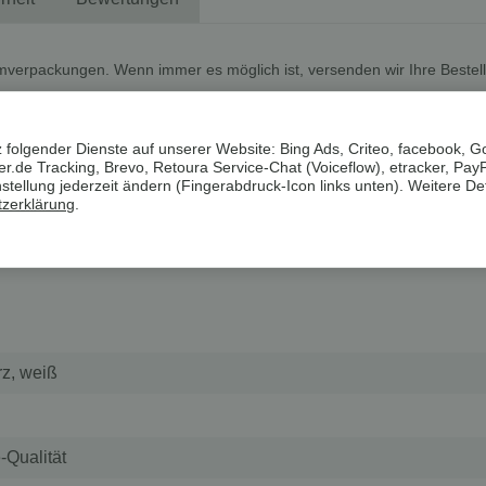
mverpackungen. Wenn immer es möglich ist, versenden wir Ihre Bestel
zer in Bouclé-Qualität
 folgender Dienste auf unserer Website: Bing Ads, Criteo, facebook, G
.de Tracking, Brevo, Retoura Service-Chat (Voiceflow), etracker, Pay
ellung jederzeit ändern (Fingerabdruck-Icon links unten). Weitere Det
zerklärung
.
dekorativen Pattentaschen
z, weiß
-Qualität