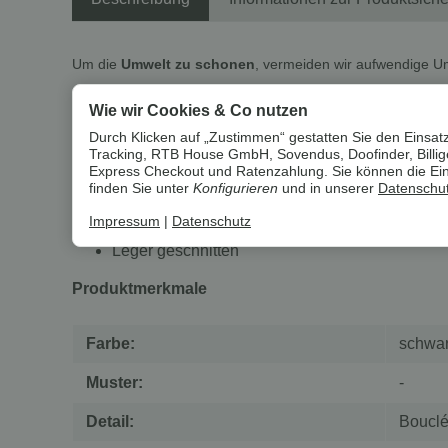
Um die
Umwelt zu schonen
, vermeiden wir aufwendige U
Wie wir Cookies & Co nutzen
esmara® Damen Doppelreihiger Bla
Durch Klicken auf „Zustimmen“ gestatten Sie den Einsatz
Tracking, RTB House GmbH, Sovendus, Doofinder, Billiger
Eigenschaften
Express Checkout und Ratenzahlung. Sie können die Einst
finden Sie unter
Konfigurieren
und in unserer
Datenschut
In eleganter Bouclé-Qualität
Impressum
|
Datenschutz
Mit Reverskragen, geprägten Goldknöpfen und 
Leger geschnitten
Produktmerkmale
Farbe:
schwar
Muster:
-
Detail:
Bouclé