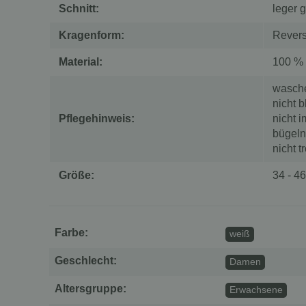
Schnitt:
leger 
Kragenform:
Rever
Material:
100 % 
wasche
nicht 
Pflegehinweis:
nicht 
bügeln
nicht 
Größe:
34 - 46
Farbe:
weiß
Geschlecht:
Damen
Altersgruppe:
Erwachsene