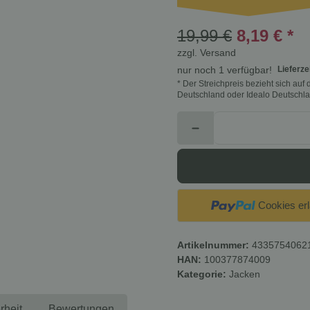
19,99 €
8,19 €
*
zzgl.
Versand
Lieferze
nur noch 1 verfügbar!
* Der Streichpreis bezieht sich au
Deutschland oder Idealo Deutschla
Cookies er
Artikelnummer:
4335754062
HAN:
100377874009
Kategorie:
Jacken
rheit
Bewertungen