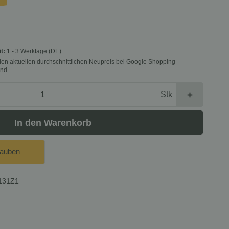
it:
1 - 3 Werktage
(DE)
f den aktuellen durchschnittlichen Neupreis bei Google Shopping
nd.
Stk
In den Warenkorb
lauben
131Z1