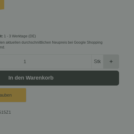
it:
1 - 3 Werktage
(DE)
f den aktuellen durchschnittlichen Neupreis bei Google Shopping
nd.
Stk
In den Warenkorb
lauben
515Z1