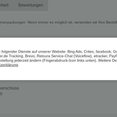
rheit
Bewertungen
mverpackungen. Wenn immer es möglich ist, versenden wir Ihre Bestel
Skinny, normale Leibhöhe, 36, schwarz
 folgender Dienste auf unserer Website: Bing Ads, Criteo, facebook, G
.de Tracking, Brevo, Retoura Service-Chat (Voiceflow), etracker, Pay
llanteil
ellung jederzeit ändern (Fingerabdruck-Icon links unten). Weitere Det
zerklärung
.
e
verschluss
A®