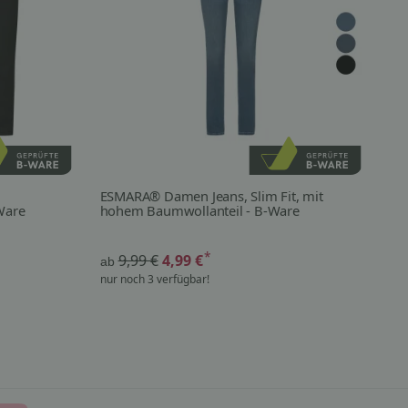
ESMARA® Damen Jeans, Slim Fit, mit
es
Ware
hohem Baumwollanteil - B-Ware
Kn
*
9,99 €
4,99 €
ab
ab
nur noch 3 verfügbar!
nur