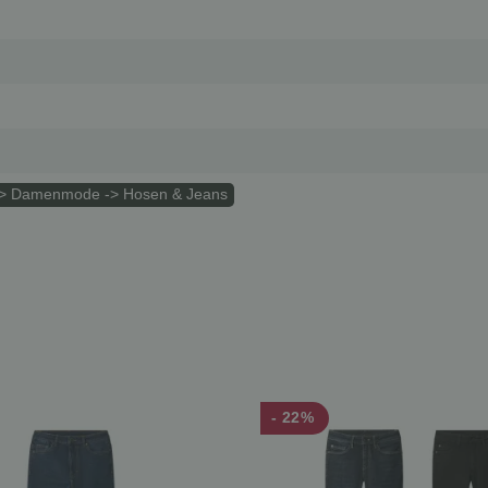
> Damenmode -> Hosen & Jeans
- 22%