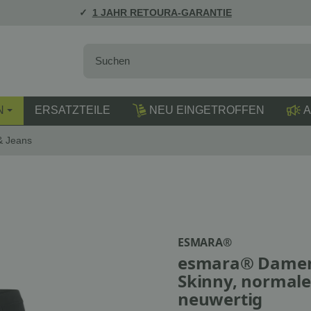
1 JAHR RETOURA-GARANTIE
N
ERSATZTEILE
NEU EINGETROFFEN
A
& Jeans
ESMARA®
esmara® Damen-
Skinny, normale
neuwertig