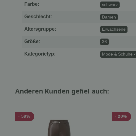
Farbe:
schwarz
Geschlecht:
Damen
Altersgruppe:
Erwachsene
Größe:
36
Kategorietyp:
Mode & Schuhe -
Anderen Kunden gefiel auch:
- 59%
- 20%