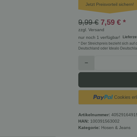
Jetzt Preisvorteil sichern!
9,99 €
7,59 €
*
zzgl.
Versand
Lieferze
nur noch 1 verfügbar!
* Der Streichpreis bezieht sich au
Deutschland oder Idealo Deutschla
Cookies er
Artikelnummer:
4052916491
HAN:
100391563002
Kategorie:
Hosen & Jeans