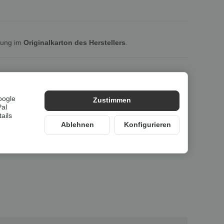
lung im
Originalkarton des Herstellers
.
oogle
Zustimmen
Pal
ails
Ablehnen
Konfigurieren