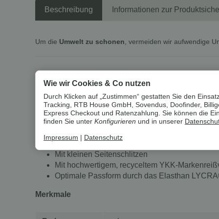
Beschreibung
Informationen zur Produktsiche
Um die
Umwelt zu schonen
, vermeiden wir aufwendige U
esmara® Damen-Capri-Jeans, Super 
Wie wir Cookies & Co nutzen
Eigenschaften
Durch Klicken auf „Zustimmen“ gestatten Sie den Einsatz
Tracking, RTB House GmbH, Sovendus, Doofinder, Billiger
Angenehmer Tragekomfort durch hohen Baumwo
Express Checkout und Ratenzahlung. Sie können die Einst
Hergestellt mit recyceltem Material
finden Sie unter
Konfigurieren
und in unserer
Datenschut
Im 5-Pocket-Style
Impressum
|
Datenschutz
Extra schmal geschnitten mit normaler Leibhöh
Mit kleinen Seitenschlitzen
Mit hochwertigem, recyceltem YKK-Markenreiß
Optimale Passform durch das Elasthan LYCR
Merkmale