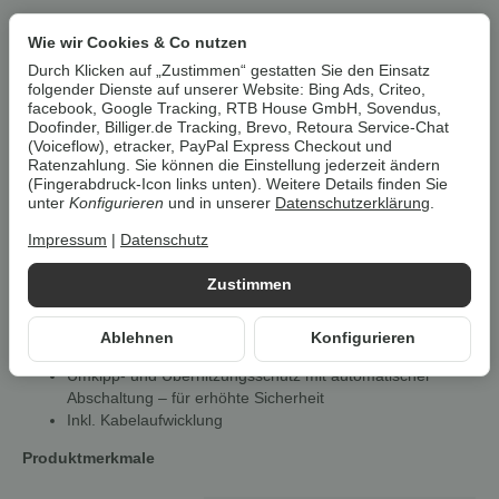
Wie wir Cookies & Co nutzen
Um die
Umwelt zu schonen
, vermeiden wir aufwendige
Umverpackungen. Wenn immer es möglich ist, versenden wir Ihre
Durch Klicken auf „Zustimmen“ gestatten Sie den Einsatz
Bestellung im
Originalkarton des Herstellers
.
folgender Dienste auf unserer Website: Bing Ads, Criteo,
facebook, Google Tracking, RTB House GmbH, Sovendus,
Doofinder, Billiger.de Tracking, Brevo, Retoura Service-Chat
(Voiceflow), etracker, PayPal Express Checkout und
TRONIC® Ölradiator »TOR 1500
Ratenzahlung. Sie können die Einstellung jederzeit ändern
H1«
(Fingerabdruck-Icon links unten). Weitere Details finden Sie
unter
Konfigurieren
und in unserer
Datenschutzerklärung
.
Eigenschaften
Impressum
|
Datenschutz
Für eine gemütliche Wärme
Zustimmen
Stufenloser Thermostatregler und 3 Heizstufen
(600/900/1500 W)
Große Heizfläche mit 7 Heizrippen
Ablehnen
Konfigurieren
Mobil einsetzbar durch 4 Rollen und Griffmulde
Umkipp- und Überhitzungsschutz mit automatischer
Abschaltung – für erhöhte Sicherheit
Inkl. Kabelaufwicklung
Produktmerkmale