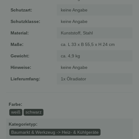
Schutzart:
keine Angabe
Schutzklasse:
keine Angabe
Material:
Kunststoff, Stahl
Maße:
ca. L 33 x B 55,5 x H 24 cm
Gewicht:
ca. 4,9 kg
Hinweise:
keine Angabe
Lieferumfang:
1x Ölradiator
Farbe:
weiß
schwarz
Kategorietyp:
Baumarkt & Werkzeug -> Heiz- & Kühlgeräte