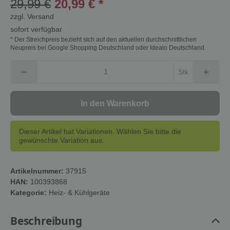
29,99 €
20,99 €
*
zzgl.
Versand
sofort verfügbar
* Der Streichpreis bezieht sich auf den aktuellen durchschnittlichen
Neupreis bei Google Shopping Deutschland oder Idealo Deutschland.
Stk
In den Warenkorb
Dieser Artikel hat Variationen. Wählen Sie bitte die
gewünschte Variation aus.
Artikelnummer:
37915
HAN:
100393868
Kategorie:
Heiz- & Kühlgeräte
Beschreibung