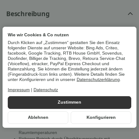
Beschreibung
Um die
Umwelt zu schonen
, vermeiden wir aufwendige
Wie wir Cookies & Co nutzen
Umverpackungen. Wenn immer es möglich ist, versenden wir Ihre
Durch Klicken auf „Zustimmen“ gestatten Sie den Einsatz
Bestellung im
Originalkarton des Herstellers
.
folgender Dienste auf unserer Website: Bing Ads, Criteo,
facebook, Google Tracking, RTB House GmbH, Sovendus,
Doofinder, Billiger.de Tracking, Brevo, Retoura Service-Chat
PARKSIDE® Keramik-Heizgebläse
(Voiceflow), etracker, PayPal Express Checkout und
»PKH 3000 D2«, 3000 W, mit
Ratenzahlung. Sie können die Einstellung jederzeit ändern
(Fingerabdruck-Icon links unten). Weitere Details finden Sie
automatischer
unter
Konfigurieren
und in unserer
Datenschutzerklärung
.
Sicherheitsabschaltung
Impressum
|
Datenschutz
Eigenschaften
Zustimmen
Zum schnellen Beheizen oder Lüften von Innenräumen
Kompaktes Elektro-Gebläse mit leistungsstarkem und
Ablehnen
Konfigurieren
langlebigem PTC-Heizelement
Einstellbares Thermostat für konstante
Raumtemperaturen
Sicherer Betrieb durch Überhitzungsschutz mit