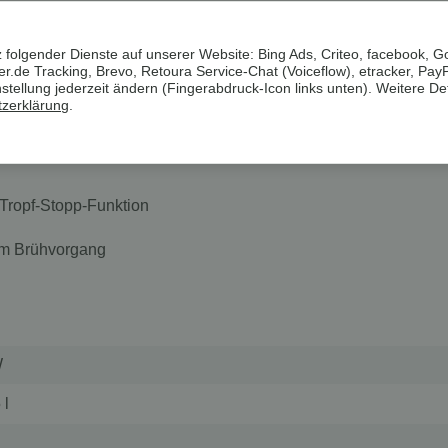
mverpackungen. Wenn immer es möglich ist, versenden wir Ihre Bestel
 folgender Dienste auf unserer Website: Bing Ads, Criteo, facebook, G
.de Tracking, Brevo, Retoura Service-Chat (Voiceflow), etracker, Pay
etro 1973«, mit Tropf-Stopp-Funktion
ellung jederzeit ändern (Fingerabdruck-Icon links unten). Weitere Det
zerklärung
.
 Tropf-Stopp-Funktion
em Brühvorgang
W
 l