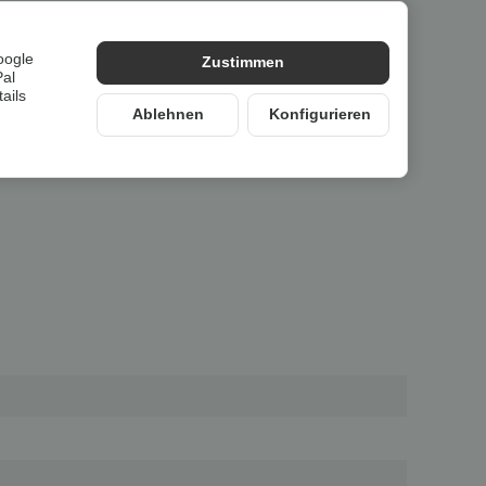
lung im
Originalkarton des Herstellers
.
oogle
Zustimmen
Pal
ails
Ablehnen
Konfigurieren