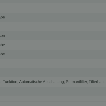
abe
sen
abe
abe
p-Funktion; Automatische Abschaltung; Permantfilter, Filterhalt