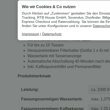
Um die
Umwelt zu schonen
, vermeiden wir aufwendige U
Wie wir Cookies & Co nutzen
Durch Klicken auf „Zustimmen“ gestatten Sie den Einsatz
Tracking, RTB House GmbH, Sovendus, Doofinder, Billiger
SILVERCREST® Chrom-Kaffeemaschine »R
Express Checkout und Ratenzahlung. Sie können die Einst
finden Sie unter
Konfigurieren
und in unserer
Datenschut
Eigenschaften
Impressum
|
Datenschutz
Mit Elementen in Chrom-Retro-Optik
Für bis zu 10 Tassen
Herausnehmbarer Filterhalter (Größe 1 x 4) mit
Wassertank mit Tassenanzeige
Automatische Abschaltung 40 Minuten nach d
Inkl. Kaffeepulverlöffel und Permanentfilter
Produktmerkmale
Leistung:
ca. 1000 
Fassungsvermögen Wassertank:
max. 1,375
Fassungsvermögen Kaffeekanne:
max. 1,25 l