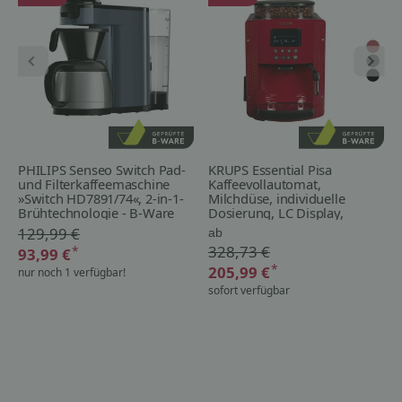
PHILIPS Senseo Switch Pad-
KRUPS Essential Pisa
und Filterkaffeemaschine
Kaffeevollautomat,
»Switch HD7891/74«, 2-in-1-
Milchdüse, individuelle
Brühtechnologie - B-Ware
Dosierung, LC Display,
einfache Reinigung
129,99 €
ab
»EA81PO« - B-Ware
328,73 €
*
93,99 €
*
205,99 €
nur noch 1 verfügbar!
sofort verfügbar