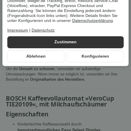
Doofinder, Billiger.de Tracking, Brevo, Retoura Service-Chat
(Voiceflow), etracker, PayPal Express Checkout und
Cookies erlauben
Ratenzahlung. Sie können die Einstellung jederzeit ändern
(Fingerabdruck-Icon links unten). Weitere Details finden Sie
unter
Konfigurieren
und in unserer
Datenschutzerklärung
.
Artikelnummer:
4242005360291Z1
HAN:
100366676
Impressum
|
Datenschutz
Kategorie:
Kaffee & Espresso
Zustimmen
Beschreibung
Ablehnen
Konfigurieren
Um die
Umwelt zu schonen
, vermeiden wir aufwendige
Umverpackungen. Wenn immer es möglich ist, versenden wir Ihre
Bestellung im
Originalkarton des Herstellers
.
BOSCH Kaffeevollautomat »VeroCup
TIE20109«, mit Milchaufschäumer
Eigenschaften
Kinderleichte Kaffeeauswahl durch
benutzerfreundliches Easy Select Display