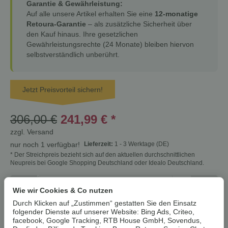
Garantie & Gewährleistung:
Auf alle unsere Artikel erhalten Sie eine
12-monatige
Retoura-Garantie
– als zusätzliche Sicherheit über
den Kauf hinaus. Ihre gesetzlichen
Gewährleistungsrechte (24 Monate) bleiben hiervon
selbstverständlich unberührt.
Jetzt Preisvorteil sichern!
306,00 €
241,99 €
*
zzgl.
Versand
Lieferzeit:
1 - 3 Werktage
(DE)
nur noch 1 verfügbar!
* Der Streichpreis bezieht sich auf den aktuellen durchschnittlichen
Neupreis bei Google Shopping Deutschland oder Idealo Deutschland.
Stk
Wie wir Cookies & Co nutzen
Durch Klicken auf „Zustimmen“ gestatten Sie den Einsatz
folgender Dienste auf unserer Website: Bing Ads, Criteo,
In den Warenkorb
facebook, Google Tracking, RTB House GmbH, Sovendus,