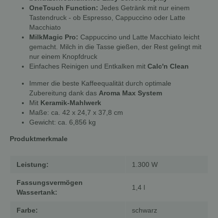
OneTouch Function:
Jedes Getränk mit nur einem
Tastendruck - ob Espresso, Cappuccino oder Latte
Macchiato
MilkMagic Pro:
Cappuccino und Latte Macchiato leicht
gemacht. Milch in die Tasse gießen, der Rest gelingt mit
nur einem Knopfdruck
Einfaches Reinigen und Entkalken mit
Calc'n Clean
Immer die beste Kaffeequalität durch optimale
Zubereitung dank das
Aroma Max System
Mit
Keramik-Mahlwerk
Maße: ca. 42 x 24,7 x 37,8 cm
Gewicht: ca. 6,856 kg
Produktmerkmale
Leistung:
1.300 W
Fassungsvermögen
1,4 l
Wassertank:
Farbe:
schwarz