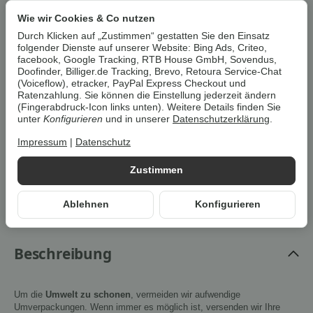
Auf alle unsere Artikel erhalten Sie eine
12-monatige
Wie wir Cookies & Co nutzen
Retoura-Garantie
– als zusätzliche Sicherheit über
den Kauf hinaus. Ihre gesetzlichen
Durch Klicken auf „Zustimmen“ gestatten Sie den Einsatz
Gewährleistungsrechte (24 Monate) bleiben hiervon
folgender Dienste auf unserer Website: Bing Ads, Criteo,
facebook, Google Tracking, RTB House GmbH, Sovendus,
selbstverständlich unberührt.
Doofinder, Billiger.de Tracking, Brevo, Retoura Service-Chat
(Voiceflow), etracker, PayPal Express Checkout und
Ratenzahlung. Sie können die Einstellung jederzeit ändern
(Fingerabdruck-Icon links unten). Weitere Details finden Sie
Artikel zurzeit vergriffen
unter
Konfigurieren
und in unserer
Datenschutzerklärung
.
Impressum
|
Datenschutz
Benachrichtigen wenn verfügbar
Zustimmen
Artikelnummer:
4052916554319Z1
HAN:
100393345
Ablehnen
Konfigurieren
Kategorie:
Wellness & Massage
Beschreibung
Um die
Umwelt zu schonen
, vermeiden wir aufwendige
Umverpackungen. Wenn immer es möglich ist, versenden wir Ihre