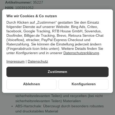
Artikelnummer:
35227
HAN:
100391052
Kategorie:
Fahrrad, Motorrad & Zubehör
Wie wir Cookies & Co nutzen
Durch Klicken auf „Zustimmen“ gestatten Sie den Einsatz
Beschreibung
folgender Dienste auf unserer Website: Bing Ads, Criteo,
facebook, Google Tracking, RTB House GmbH, Sovendus,
Doofinder, Billiger.de Tracking, Brevo, Retoura Service-Chat
(Voiceflow), etracker, PayPal Express Checkout und
Um die
Umwelt zu schonen
, vermeiden wir aufwendige
Ratenzahlung. Sie können die Einstellung jederzeit ändern
Umverpackungen. Wenn immer es möglich ist, versenden wir Ihre
(Fingerabdruck-Icon links unten). Weitere Details finden Sie
Bestellung im
Originalkarton des Herstellers
.
unter
Konfigurieren
und in unserer
Datenschutzerklärung
.
Impressum
|
Datenschutz
Prophete Eco Urban Fahrradhelm
Zustimmen
Eigenschaften
Ablehnen
Konfigurieren
Geeignet für Jugendliche und Erwachsene
Hergestellt aus bis zu 67 % nachhaltigen (bei
sicherheitsrelevanten Teilen) und recycelten (bei nicht
sicherheitsrelevanten Teilen) Materialien
ABS-Hartschale: Überzeugt durch besonders robustes
und druckstabiles Material