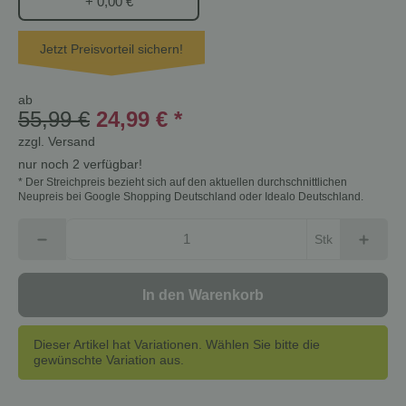
+ 0,00 €
Jetzt Preisvorteil sichern!
ab
55,99 €
24,99 €
*
zzgl.
Versand
nur noch 2 verfügbar!
* Der Streichpreis bezieht sich auf den aktuellen durchschnittlichen
Neupreis bei Google Shopping Deutschland oder Idealo Deutschland.
Stk
In den Warenkorb
Dieser Artikel hat Variationen. Wählen Sie bitte die
gewünschte Variation aus.