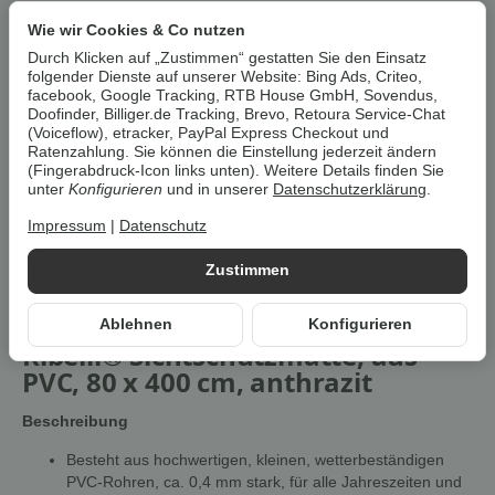
Wie wir Cookies & Co nutzen
Benachrichtigen wenn verfügbar
Durch Klicken auf „Zustimmen“ gestatten Sie den Einsatz
folgender Dienste auf unserer Website: Bing Ads, Criteo,
Artikelnummer:
4251415755580Z1
facebook, Google Tracking, RTB House GmbH, Sovendus,
Doofinder, Billiger.de Tracking, Brevo, Retoura Service-Chat
Kategorie:
Sonnenschutz & Überdachung
(Voiceflow), etracker, PayPal Express Checkout und
Ratenzahlung. Sie können die Einstellung jederzeit ändern
Beschreibung
(Fingerabdruck-Icon links unten). Weitere Details finden Sie
unter
Konfigurieren
und in unserer
Datenschutzerklärung
.
Impressum
|
Datenschutz
Um die
Umwelt zu schonen
, vermeiden wir aufwendige
Umverpackungen. Wenn immer es möglich ist, versenden wir Ihre
Zustimmen
Bestellung im
Originalkarton des Herstellers
.
Ablehnen
Konfigurieren
Ribelli® Sichtschutzmatte, aus
PVC, 80 x 400 cm, anthrazit
Beschreibung
Besteht aus hochwertigen, kleinen, wetterbeständigen
PVC-Rohren, ca. 0,4 mm stark, für alle Jahreszeiten und