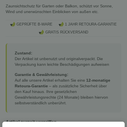
Zaunsichtschutz für Garten oder Balkon, schützt vor Sonne,
Wind und unerwünschten Einblicken von außen etc.
GEPRÜFTE B-WARE
1 JAHR RETOURA-GARANTIE
GRATIS RÜCKVERSAND
Zustand:
Der Artikel ist unbenutzt und originalverpackt. Die
Verpackung kann leichte Beschädigungen aufweisen
Garantie & Gewährleistung:
Auf alle unsere Artikel erhalten Sie eine
12-monatige
Retoura-Garantie
– als zusätzliche Sicherheit über
den Kauf hinaus. Ihre gesetzlichen
Gewährleistungsrechte (24 Monate) bleiben hiervon
selbstverständlich unberührt.
Artikel zurzeit vergriffen