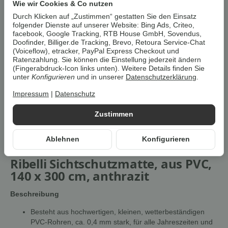
Wie wir Cookies & Co nutzen
Durch Klicken auf „Zustimmen“ gestatten Sie den Einsatz
Benachrichtigen wenn verfügbar
folgender Dienste auf unserer Website: Bing Ads, Criteo,
facebook, Google Tracking, RTB House GmbH, Sovendus,
Doofinder, Billiger.de Tracking, Brevo, Retoura Service-Chat
Artikelnummer:
4251415755528Z1
(Voiceflow), etracker, PayPal Express Checkout und
Kategorie:
Sonnenschutz & Überdachung
Ratenzahlung. Sie können die Einstellung jederzeit ändern
(Fingerabdruck-Icon links unten). Weitere Details finden Sie
unter
Konfigurieren
und in unserer
Datenschutzerklärung
.
Beschreibung
Impressum
|
Datenschutz
Um die
Umwelt zu schonen
, vermeiden wir aufwendige
Zustimmen
Umverpackungen. Wenn immer es möglich ist, versenden wir Ihre
Bestellung im
Originalkarton des Herstellers
.
Ablehnen
Konfigurieren
Ribelli Sichtschutzmatte, aus PVC,
140 x 300 cm, anthrazit
Beschreibung
Besteht aus hochwertigen, kleinen, wetterbeständigen
PVC-Rohren, ca. 0,4 mm stark, für alle Jahreszeiten und