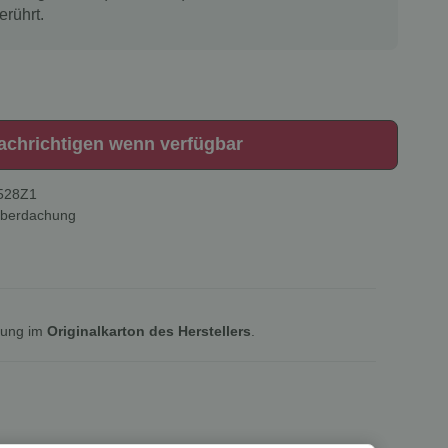
erührt.
achrichtigen wenn verfügbar
528Z1
Überdachung
lung im
Originalkarton des Herstellers
.