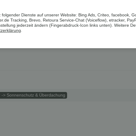
ändigen PVC-Rohren, ca. 0,4 mm stark, für alle Jahreszeiten u
ung der Terrasse, des Balkons oder Zauns, aber auch als Dekor
 folgender Dienste auf unserer Website: Bing Ads, Criteo, facebook, G
.de Tracking, Brevo, Retoura Service-Chat (Voiceflow), etracker, Pay
ellung jederzeit ändern (Fingerabdruck-Icon links unten). Weitere Det
zerklärung
.
r -> Sonnenschutz & Überdachung