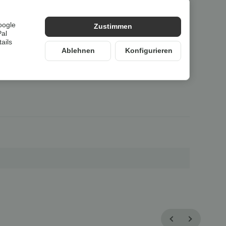
nd mehrjährige Anwendung geeignet.
ationselement im Garten nutzbar.
oogle
Zustimmen
Pal
ails
Ablehnen
Konfigurieren