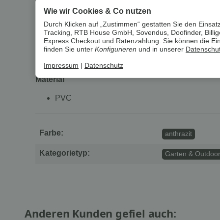
Wie wir Cookies & Co nutzen
Besteht aus hochwertigen, kleinen, wetterbest
Vielfältige Anwendungsmöglichkeiten: Verkleid
Durch Klicken auf „Zustimmen“ gestatten Sie den Einsatz
Tracking, RTB House GmbH, Sovendus, Doofinder, Billiger
Express Checkout und Ratenzahlung. Sie können die Einst
Maße
finden Sie unter
Konfigurieren
und in unserer
Datenschut
ca. 80 x 300 cm
Impressum
|
Datenschutz
Material
PVC
Farbe:
anthrazit
Kategorietyp:
Garten & Outdoo
Anderen Kunden gefiel auch: