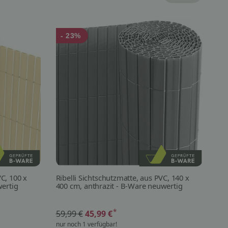
- 23%
-
VC, 100 x
Ribelli Sichtschutzmatte, aus PVC, 140 x
Rib
ertig
400 cm, anthrazit - B-Ware neuwertig
30
*
59,99 €
45,99 €
39
nur noch 1 verfügbar!
nur