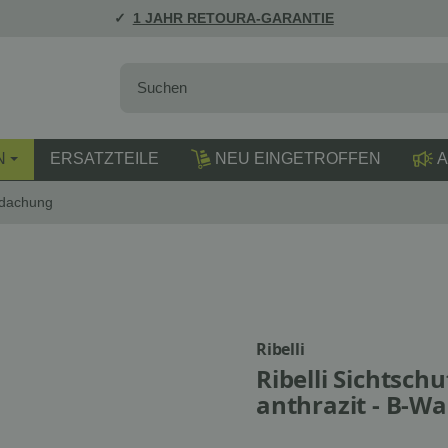
1 JAHR RETOURA-GARANTIE
N
ERSATZTEILE
NEU EINGETROFFEN
A
rdachung
Ribelli
Ribelli Sichtsch
anthrazit - B-W