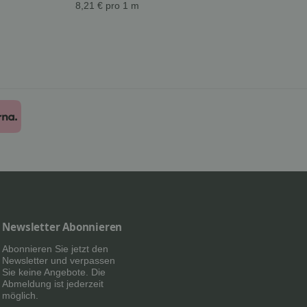
8,21 € pro 1 m
8,8
Newsletter Abonnieren
Abonnieren Sie jetzt den
Newsletter und verpassen
Sie keine Angebote. Die
Abmeldung ist jederzeit
möglich.