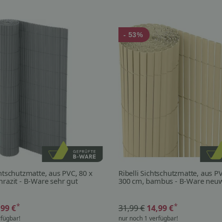
- 53%
chtschutzmatte, aus PVC, 80 x
Ribelli Sichtschutzmatte, aus P
hrazit - B-Ware sehr gut
300 cm, bambus - B-Ware neuw
*
*
,99 €
31,99 €
14,99 €
rfügbar!
nur noch 1 verfügbar!