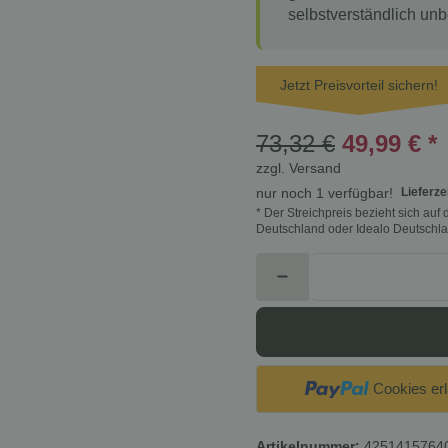
selbstverständlich unb
Jetzt Preisvorteil sichern!
73,32 €
49,99 €
*
zzgl.
Versand
Lieferze
nur noch 1 verfügbar!
* Der Streichpreis bezieht sich au
Deutschland oder Idealo Deutschla
Cookies er
Artikelnummer:
4251415764