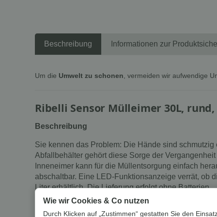
Beschreibung
Informationen zur Produktsiche
Um die
Umwelt zu schonen
, vermeiden wir aufwendige U
Ribelli Sensor Mülleimer 30L, rund
Beschreibung
Sie kennen das Problem: Die Hände sind schmutzig od
Abfallbehälter gehört diese Sorge der Vergangenheit 
Inneneimer kann für die Müllentsorgung einfach hera
abschaltbar. Eine LED-Funktionsanzeige verrät, ob di
Liter erhältlich. Die Lieferung erfolgt ohne Batterien.
Wie wir Cookies & Co nutzen
Lieferumfang
Durch Klicken auf „Zustimmen“ gestatten Sie den Einsatz