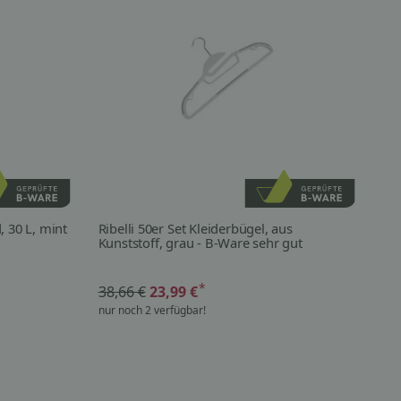
, 30 L, mint
Ribelli 50er Set Kleiderbügel, aus
Pl
Kunststoff, grau - B-Ware sehr gut
Un
Si
*
38,66 €
23,99 €
6,
nur noch 2 verfügbar!
sof