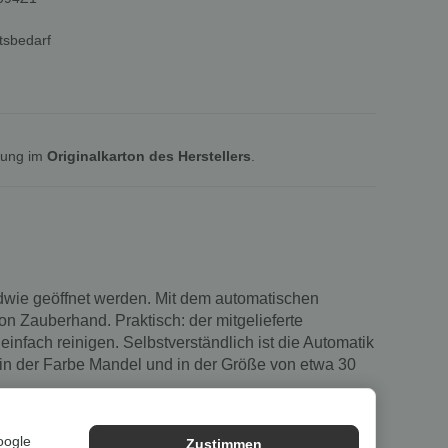
tsbedarf
lung im
Originalkarton des Herstellers
.
ndwie geöffnet werden. Mit dem automatischen
on Zauberhand. Praktisch: der mitgelieferte
nfach reinigen. Selbstverständlich ist die Automatik
t in der Farbe Mandel und in der Größe von etwa 30
oogle
Zustimmen