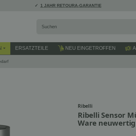
1 JAHR RETOURA-GARANTIE
N
ERSATZTEILE
NEU EINGETROFFEN
A
edarf
Ribelli
Ribelli Sensor M
Ware neuwertig