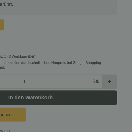
erührt.
it:
1 - 3 Werktage
(DE)
f den aktuellen durchschnittlichen Neupreis bei Google Shopping
nd.
Stk
In den Warenkorb
lauben
094Z1