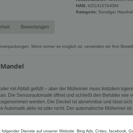
HAN:
4251415764094
Kategorie:
Sonstiger Haushal
rheit
Bewertungen
mverpackungen. Wenn immer es möglich ist, versenden wir Ihre Bestel
, Mandel
er mit Abfall gefüllt – aber der Mülleimer muss trotzdem irge
an. Die Sensorautomatik öffnet und schließt den Behälter wie v
usgenommen werden. Der Deckel ist abnehmbar und lässt sich ei
e Automatik aktiv ist oder nicht. Der automatische Mülleimer is
 folgender Dienste auf unserer Website: Bing Ads, Criteo, facebook, G