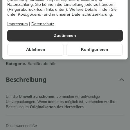
Ratenzahlung. Sie können die Einstellung jederzeit ändern
(Fingerabdruck-Icon links unten). Weitere Details finden Sie
Stk
unter
Konfigurieren
und in unserer
Datenschutzerklärung
.
Impressum
|
Datenschutz
In den Warenkorb
Zustimmen
Cookies erlauben
Ablehnen
Konfigurieren
Artikelnummer:
4250988505660Z2
Kategorie:
Sanitärzubehör
Beschreibung
Um die
Umwelt zu schonen
, vermeiden wir aufwendige
Umverpackungen. Wenn immer es möglich ist, versenden wir Ihre
Bestellung im
Originalkarton des Herstellers
.
Duschwannenfüße: