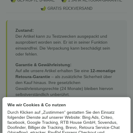
GEPRÜFTE B-WARE
1 JAHR RETOURA-GARANTIE
GRATIS RÜCKVERSAND
Zustand:
Der Artikel kann zu Testzwecken ausgepackt und
ausprobiert worden sein. Er ist in seiner Funktion
einwandfrei. Die Verpackung kann beschädigt sein
oder fehlen.
Garantie & Gewährleistung:
Auf alle unsere Artikel erhalten Sie eine
12-monatige
Retoura-Garantie
– als zusätzliche Sicherheit über
den Kauf hinaus. Ihre gesetzlichen
Gewährleistungsrechte (24 Monate) bleiben hiervon
selbstverständlich unberührt.
Wie wir Cookies & Co nutzen
Durch Klicken auf „Zustimmen“ gestatten Sie den Einsatz
14,99 €
folgender Dienste auf unserer Website: Bing Ads, Criteo,
facebook, Google Tracking, RTB House GmbH, Sovendus,
zzgl.
Versand
Doofinder, Billiger.de Tracking, Brevo, Retoura Service-Chat
Lieferzeit:
1 - 3 Werktage
(DE)
sofort verfügbar
(Voiceflow), etracker, PayPal Express Checkout und