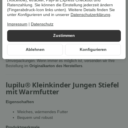
(Voiceflow), etracker, PayPal Express Checkout und
Ratenzahlung. Sie können die Einstellung jederzeit ändern
(Fingerabdruck-Icon links unten). Weitere Details finden Sie
Artikelnummer:
38245
unter
Konfigurieren
und in unserer
Datenschutzerklärung
.
HAN:
100394899
Kategorie:
Kinderschuhe
Impressum
|
Datenschutz
Zustimmen
Beschreibung
Ablehnen
Konfigurieren
Um die
Umwelt zu schonen
, vermeiden wir aufwendige
Umverpackungen. Wenn immer es möglich ist, versenden wir Ihre
Bestellung im
Originalkarton des Herstellers
.
lupilu® Kleinkinder Jungen Stiefel
mit Warmfutter
Eigenschaften
Weiches, wärmendes Futter
Bequem und robust
Produktmerkmale