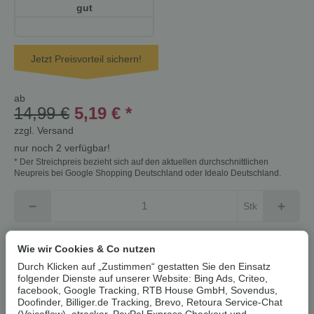
gut
Jetzt Preisvorteil sichern!
ab
14,99 €
5,19 €
*
zzgl.
Versand
nur noch 2 verfügbar!
* Der Streichpreis bezieht sich auf den aktuellen durchschnittlichen
Neupreis bei Google Shopping Deutschland oder Idealo Deutschland.
Stk
In den Warenkorb
Wie wir Cookies & Co nutzen
Durch Klicken auf „Zustimmen“ gestatten Sie den Einsatz
folgender Dienste auf unserer Website: Bing Ads, Criteo,
Dieser Artikel hat Variationen. Wählen Sie bitte die
facebook, Google Tracking, RTB House GmbH, Sovendus,
gewünschte Variation aus.
Doofinder, Billiger.de Tracking, Brevo, Retoura Service-Chat