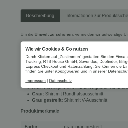
Beschreibung
Informationen zur Produktsiche
Um die
Umwelt zu schonen
, vermeiden wir aufwendige U
Wie wir Cookies & Co nutzen
LIVERGY® Herren Fleece-Pyjama, 
Durch Klicken auf „Zustimmen“ gestatten Sie den Einsatz
Tracking, RTB House GmbH, Sovendus, Doofinder, Billiger
Eigenschaften
Express Checkout und Ratenzahlung. Sie können die Einst
finden Sie unter
Konfigurieren
und in unserer
Datenschut
Weich und wärmend durch Fleece
Impressum
|
Datenschutz
Mit Antipilling-Ausrüstung gegen Faserknötche
Hose mit bequemem Gummizugbund, Bindeband 
Grau:
Shirt mit Rundhalsausschnitt
Grau gestreift:
Shirt mit V-Ausschnitt
Produktmerkmale
Farbe:
grau, grau gestreift