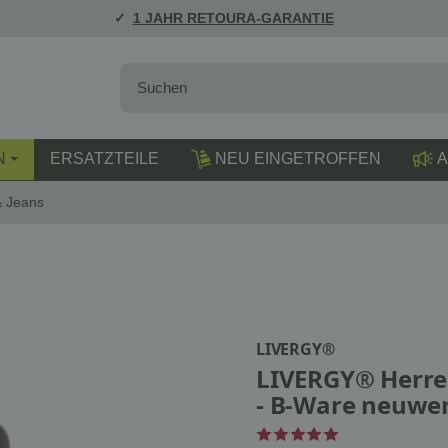
1 JAHR RETOURA-GARANTIE
N
ERSATZTEILE
NEU EINGETROFFEN
A
 Jeans
LIVERGY®
LIVERGY® Herren
- B-Ware neuwer