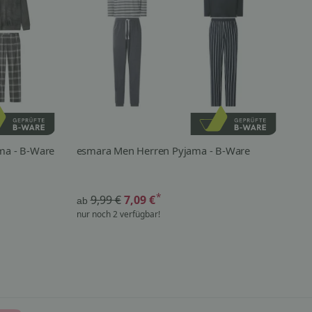
ma - B-Ware
esmara Men Herren Pyjama - B-Ware
es
Te
*
9,99 €
7,09 €
ab
ab
nur noch 2 verfügbar!
nur