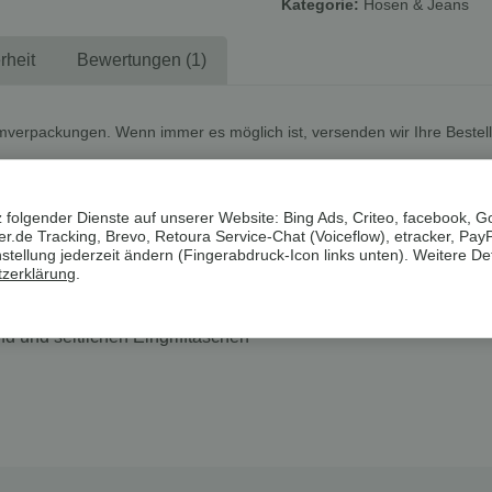
Kategorie:
Hosen & Jeans
rheit
Bewertungen (1)
mverpackungen. Wenn immer es möglich ist, versenden wir Ihre Bestel
weich und wärmend
 folgender Dienste auf unserer Website: Bing Ads, Criteo, facebook, G
.de Tracking, Brevo, Retoura Service-Chat (Voiceflow), etracker, Pay
ellung jederzeit ändern (Fingerabdruck-Icon links unten). Weitere Det
zerklärung
.
n
und seitlichen Eingrifftaschen