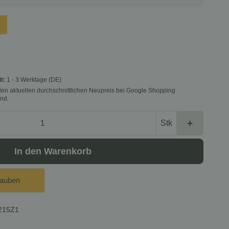
it:
1 - 3 Werktage
(DE)
f den aktuellen durchschnittlichen Neupreis bei Google Shopping
nd.
Stk
In den Warenkorb
lauben
215Z1