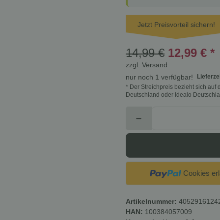
Jetzt Preisvorteil sichern!
14,99 €
12,99 €
*
zzgl.
Versand
Lieferze
nur noch 1 verfügbar!
* Der Streichpreis bezieht sich au
Deutschland oder Idealo Deutschla
Cookies er
Artikelnummer:
4052916124
HAN:
100384057009