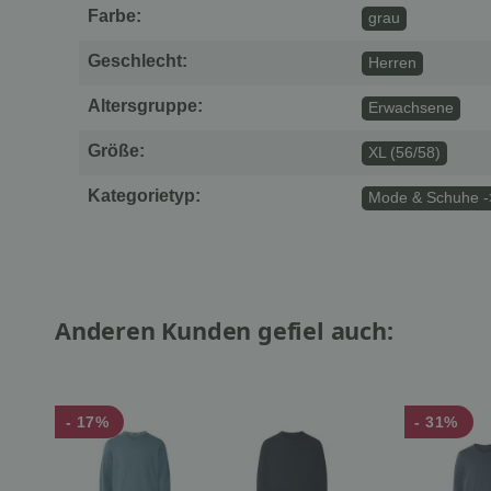
Farbe:
grau
Geschlecht:
Herren
Altersgruppe:
Erwachsene
Größe:
XL (56/58)
Kategorietyp:
Mode & Schuhe -
Anderen Kunden gefiel auch:
- 17%
- 31%