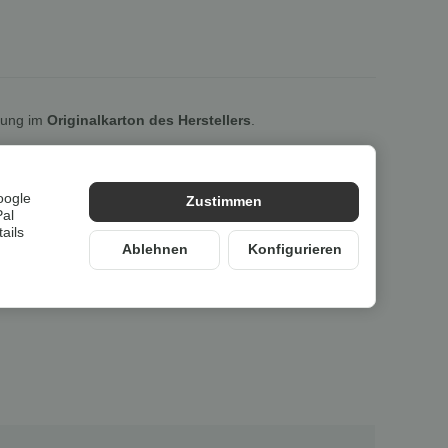
lung im
Originalkarton des Herstellers
.
oogle
Zustimmen
Pal
ails
Ablehnen
Konfigurieren