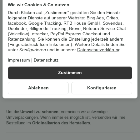
Wie wir Cookies & Co nutzen
Stk
Durch Klicken auf „Zustimmen“ gestatten Sie den Einsatz
folgender Dienste auf unserer Website: Bing Ads, Criteo,
facebook, Google Tracking, RTB House GmbH, Sovendus,
Doofinder, Billiger.de Tracking, Brevo, Retoura Service-Chat
In den Warenkorb
(Voiceflow), etracker, PayPal Express Checkout und
Ratenzahlung. Sie können die Einstellung jederzeit ändern
(Fingerabdruck-Icon links unten). Weitere Details finden Sie
Cookies erlauben
unter
Konfigurieren
und in unserer
Datenschutzerklärung
.
Impressum
|
Datenschutz
Artikelnummer:
4052916239513Z1
HAN:
100385748003
Zustimmen
Kategorie:
Wohnaccessoires & Deko
Ablehnen
Konfigurieren
Beschreibung
Um die
Umwelt zu schonen
, vermeiden wir aufwendige
Umverpackungen. Wenn immer es möglich ist, versenden wir Ihre
Bestellung im
Originalkarton des Herstellers
.