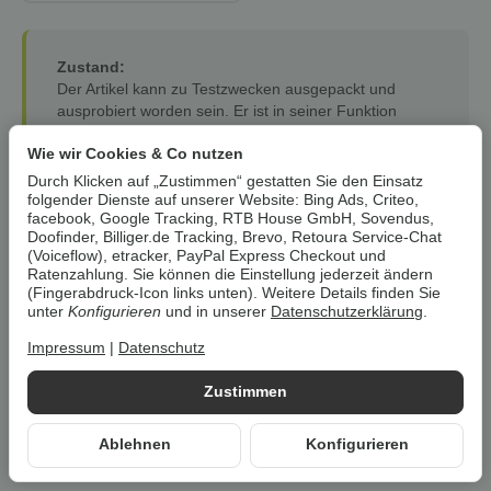
Zustand:
Der Artikel kann zu Testzwecken ausgepackt und
ausprobiert worden sein. Er ist in seiner Funktion
einwandfrei. Die Verpackung kann beschädigt sein
Wie wir Cookies & Co nutzen
oder fehlen.
Durch Klicken auf „Zustimmen“ gestatten Sie den Einsatz
Garantie & Gewährleistung:
folgender Dienste auf unserer Website: Bing Ads, Criteo,
Auf alle unsere Artikel erhalten Sie eine
12-monatige
facebook, Google Tracking, RTB House GmbH, Sovendus,
Doofinder, Billiger.de Tracking, Brevo, Retoura Service-Chat
Retoura-Garantie
– als zusätzliche Sicherheit über
(Voiceflow), etracker, PayPal Express Checkout und
den Kauf hinaus. Ihre gesetzlichen
Ratenzahlung. Sie können die Einstellung jederzeit ändern
Gewährleistungsrechte (24 Monate) bleiben hiervon
(Fingerabdruck-Icon links unten). Weitere Details finden Sie
selbstverständlich unberührt.
unter
Konfigurieren
und in unserer
Datenschutzerklärung
.
Impressum
|
Datenschutz
Artikel zurzeit vergriffen
Zustimmen
Benachrichtigen wenn verfügbar
Ablehnen
Konfigurieren