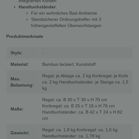
integrierten Körben
Handtuchständer
:
Für ein wohnliches Bad-Ambiente
Standsicherer Ordnungshelfer mit 3
höhengestaffelten Überwurfstangen
Produktmerkmale
Style:
-
Material:
Bambus lackiert; Kunststoff
Regal: je Ablage ca. 2 kg Korbregal: je Korb
Max.
ca. 2 kg Handtuchständer: je Stange ca. 1,5
Belastung:
kg
Regal: ca. B 30 x T 30 x H 70 cm
Korbregal: ca. B 25 x T 16 x H 76 cm
Maße:
Handtuchständer: ca. B 42 x T 24 x H 82
cm
Regal: ca. 1,8 kg Korbregal: ca. 1,6 kg
Gewicht:
Handtuchständer: ca. 1,78 kg