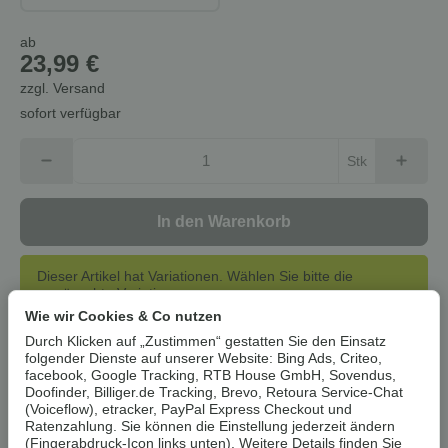
ab
23,99 €
zzgl.
Versand
sofort verfügbar
Stk
In den Warenkorb
Dieser Artikel hat Variationen. Wählen Sie bitte die
gewünschte Variation aus.
Wie wir Cookies & Co nutzen
Durch Klicken auf „Zustimmen“ gestatten Sie den Einsatz
Artikelnummer:
2696
folgender Dienste auf unserer Website: Bing Ads, Criteo,
HAN:
100243326
facebook, Google Tracking, RTB House GmbH, Sovendus,
Doofinder, Billiger.de Tracking, Brevo, Retoura Service-Chat
Kategorie:
Heimtextilien
(Voiceflow), etracker, PayPal Express Checkout und
Ratenzahlung. Sie können die Einstellung jederzeit ändern
(Fingerabdruck-Icon links unten). Weitere Details finden Sie