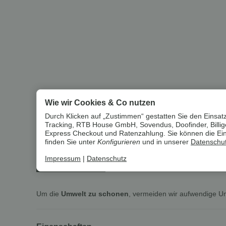
Wie wir Cookies & Co nutzen
Durch Klicken auf „Zustimmen“ gestatten Sie den Einsatz
Tracking, RTB House GmbH, Sovendus, Doofinder, Billiger
Express Checkout und Ratenzahlung. Sie können die Einst
finden Sie unter
Konfigurieren
und in unserer
Datenschut
Impressum
|
Datenschutz
Beschreibung
Informationen zur Produktsiche
Um die
Umwelt zu schonen
, vermeiden wir aufwendige U