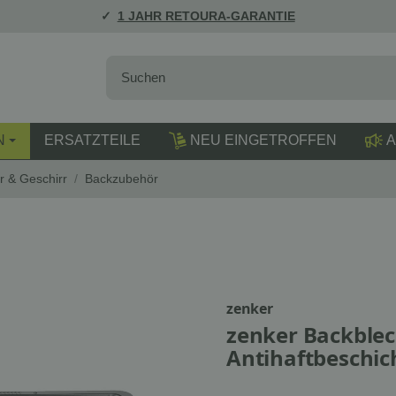
1 JAHR RETOURA-GARANTIE
N
ERSATZTEILE
NEU EINGETROFFEN
A
r & Geschirr
/
Backzubehör
zenker
zenker Backblech
Antihaftbeschic