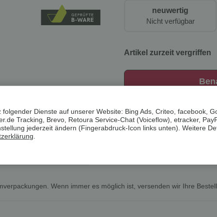
neuwertig
Nicht verfügbar
Artikel zurzeit vergriffen
Ben
Artikelnummer:
12338
 folgender Dienste auf unserer Website: Bing Ads, Criteo, facebook, G
.de Tracking, Brevo, Retoura Service-Chat (Voiceflow), etracker, Pay
HAN:
100285150
ellung jederzeit ändern (Fingerabdruck-Icon links unten). Weitere Det
Kategorie:
Backzubehör
zerklärung
.
rheit
Bewertungen
mverpackungen. Wenn immer es möglich ist, versenden wir Ihre Bestel