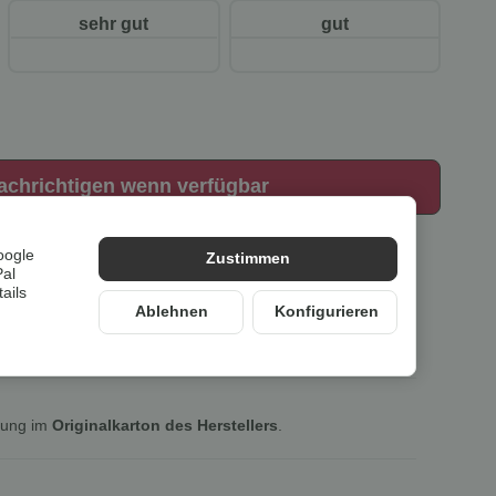
sehr gut
gut
achrichtigen wenn verfügbar
oogle
Zustimmen
Pal
ails
Ablehnen
Konfigurieren
lung im
Originalkarton des Herstellers
.