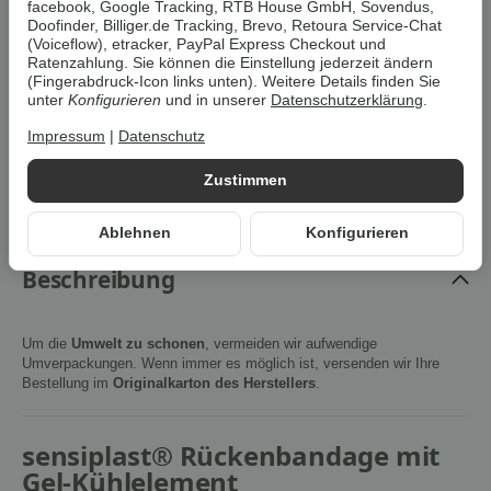
facebook, Google Tracking, RTB House GmbH, Sovendus,
Doofinder, Billiger.de Tracking, Brevo, Retoura Service-Chat
(Voiceflow), etracker, PayPal Express Checkout und
In den Warenkorb
Ratenzahlung. Sie können die Einstellung jederzeit ändern
(Fingerabdruck-Icon links unten). Weitere Details finden Sie
unter
Konfigurieren
und in unserer
Datenschutzerklärung
.
Cookies erlauben
Impressum
|
Datenschutz
Artikelnummer:
4250527626467Z1
Zustimmen
HAN:
100373149002
Kategorie:
Gesundheit & Pflege
Ablehnen
Konfigurieren
Beschreibung
Um die
Umwelt zu schonen
, vermeiden wir aufwendige
Umverpackungen. Wenn immer es möglich ist, versenden wir Ihre
Bestellung im
Originalkarton des Herstellers
.
sensiplast® Rückenbandage mit
Gel-Kühlelement