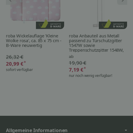
roba Wickelauflage 'Kleine
roba Anbauteil aus Metall
Wolke rosa', ca. 85 x 75 cm -
passend zu Türschutzgitter
B-Ware neuwertig
1547W sowie
Treppenschutzgitter 1548W,
Breite 9 cm, weiß - B-Ware
26,32 €
ab
19,90 €
*
20,99 €
*
7,19 €
sofort verfügbar
nur noch wenig verfügbar!
Allgemeine Informationen