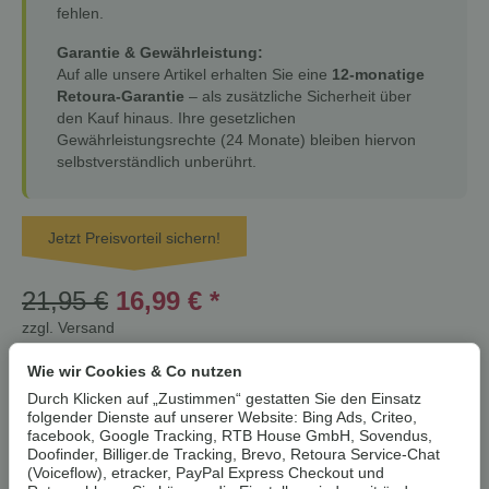
fehlen.
Garantie & Gewährleistung:
Auf alle unsere Artikel erhalten Sie eine
12-monatige
Retoura-Garantie
– als zusätzliche Sicherheit über
den Kauf hinaus. Ihre gesetzlichen
Gewährleistungsrechte (24 Monate) bleiben hiervon
selbstverständlich unberührt.
Jetzt Preisvorteil sichern!
21,95 €
16,99 €
*
zzgl.
Versand
Lieferzeit:
1 - 3 Werktage
(DE)
nur noch 1 verfügbar!
Wie wir Cookies & Co nutzen
* Der Streichpreis bezieht sich auf den aktuellen durchschnittlichen
Neupreis bei Google Shopping Deutschland oder Idealo Deutschland.
Durch Klicken auf „Zustimmen“ gestatten Sie den Einsatz
folgender Dienste auf unserer Website: Bing Ads, Criteo,
facebook, Google Tracking, RTB House GmbH, Sovendus,
Stk
Doofinder, Billiger.de Tracking, Brevo, Retoura Service-Chat
(Voiceflow), etracker, PayPal Express Checkout und