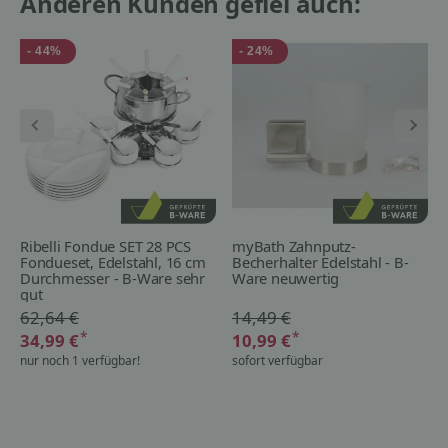
Anderen Kunden gefiel auch:
- 44%
- 24%
Ribelli Fondue SET 28 PCS
myBath Zahnputz-
Fondueset, Edelstahl, 16 cm
Becherhalter Edelstahl - B-
Durchmesser - B-Ware sehr
Ware neuwertig
gut
62,64 €
14,49 €
*
*
34,99 €
10,99 €
nur noch 1 verfügbar!
sofort verfügbar