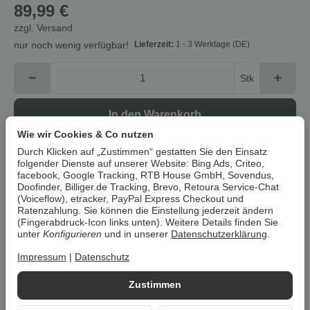
89,99 €
zzgl.
Versand
Lieferzeit:
1 - 3 Werktage
(DE)
nur noch wenig verfügbar!
Stk
In den Warenkorb
Wie wir Cookies & Co nutzen
Durch Klicken auf „Zustimmen“ gestatten Sie den Einsatz
Cookies erlauben
folgender Dienste auf unserer Website: Bing Ads, Criteo,
facebook, Google Tracking, RTB House GmbH, Sovendus,
Doofinder, Billiger.de Tracking, Brevo, Retoura Service-Chat
Artikelnummer:
4260641228171Z2
(Voiceflow), etracker, PayPal Express Checkout und
HAN:
4260641228171
Ratenzahlung. Sie können die Einstellung jederzeit ändern
Kategorie:
Kücheneinrichtung
(Fingerabdruck-Icon links unten). Weitere Details finden Sie
unter
Konfigurieren
und in unserer
Datenschutzerklärung
.
Beschreibung
Impressum
|
Datenschutz
Zustimmen
Um die
Umwelt zu schonen
, vermeiden wir aufwendige
Umverpackungen. Wenn immer es möglich ist, versenden wir Ihre