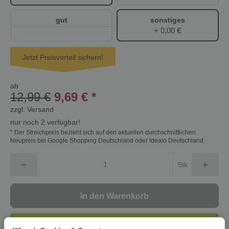
gut
sonstiges
+ 0,00 €
Jetzt Preisvorteil sichern!
ab
12,99 €
9,69 €
*
zzgl.
Versand
nur noch 2 verfügbar!
* Der Streichpreis bezieht sich auf den aktuellen durchschnittlichen
Neupreis bei Google Shopping Deutschland oder Idealo Deutschland.
Stk
In den Warenkorb
Dieser Artikel hat Variationen. Wählen Sie bitte die