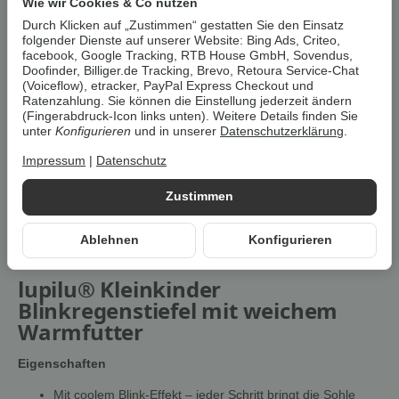
Wie wir Cookies & Co nutzen
gewünschte Variation aus.
Durch Klicken auf „Zustimmen“ gestatten Sie den Einsatz
folgender Dienste auf unserer Website: Bing Ads, Criteo,
facebook, Google Tracking, RTB House GmbH, Sovendus,
Artikelnummer:
30901
Doofinder, Billiger.de Tracking, Brevo, Retoura Service-Chat
HAN:
100378147
(Voiceflow), etracker, PayPal Express Checkout und
Kategorie:
Kinderschuhe
Ratenzahlung. Sie können die Einstellung jederzeit ändern
(Fingerabdruck-Icon links unten). Weitere Details finden Sie
unter
Konfigurieren
und in unserer
Datenschutzerklärung
.
Beschreibung
Impressum
|
Datenschutz
Zustimmen
Um die
Umwelt zu schonen
, vermeiden wir aufwendige
Umverpackungen. Wenn immer es möglich ist, versenden wir Ihre
Bestellung im
Originalkarton des Herstellers
.
Ablehnen
Konfigurieren
lupilu® Kleinkinder
Blinkregenstiefel mit weichem
Warmfutter
Eigenschaften
Mit coolem Blink-Effekt – jeder Schritt bringt die Sohle