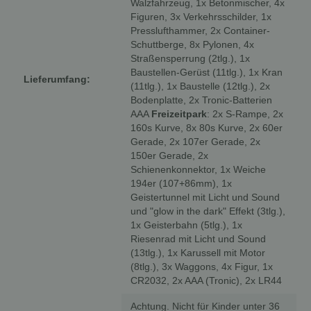
Walzfahrzeug, 1x Betonmischer, 4x
Figuren, 3x Verkehrsschilder, 1x
Presslufthammer, 2x Container-
Schuttberge, 8x Pylonen, 4x
Straßensperrung (2tlg.), 1x
Baustellen-Gerüst (11tlg.), 1x Kran
Lieferumfang:
(11tlg.), 1x Baustelle (12tlg.), 2x
Bodenplatte, 2x Tronic-Batterien
AAA
Freizeitpark
: 2x S-Rampe, 2x
160s Kurve, 8x 80s Kurve, 2x 60er
Gerade, 2x 107er Gerade, 2x
150er Gerade, 2x
Schienenkonnektor, 1x Weiche
194er (107+86mm), 1x
Geistertunnel mit Licht und Sound
und "glow in the dark" Effekt (3tlg.),
1x Geisterbahn (5tlg.), 1x
Riesenrad mit Licht und Sound
(13tlg.), 1x Karussell mit Motor
(8tlg.), 3x Waggons, 4x Figur,
1x
CR2032, 2x AAA (Tronic), 2x LR44
Achtung. Nicht für Kinder unter 36