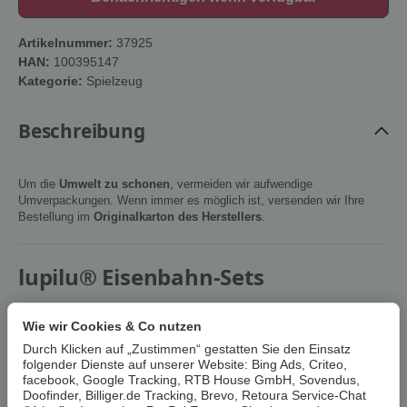
Artikelnummer:
37925
HAN:
100395147
Kategorie:
Spielzeug
Beschreibung
Um die
Umwelt zu schonen
, vermeiden wir aufwendige
Umverpackungen. Wenn immer es möglich ist, versenden wir Ihre
Bestellung im
Originalkarton des Herstellers
.
lupilu® Eisenbahn-Sets
Eigenschaften
Wie wir Cookies & Co nutzen
Schienen aus europäischem Buchenholz
Durch Klicken auf „Zustimmen“ gestatten Sie den Einsatz
Fördert die Kreativität, Fantasie und Feinmotorik
folgender Dienste auf unserer Website: Bing Ads, Criteo,
Umfangreiche Ausstattung für viele kreative
facebook, Google Tracking, RTB House GmbH, Sovendus,
Aufbauvarianten
Doofinder, Billiger.de Tracking, Brevo, Retoura Service-Chat