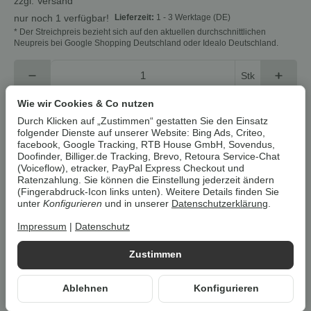
zzgl.
Versand
Lieferzeit:
1 - 3 Werktage
(DE)
nur noch 1 verfügbar!
* Der Streichpreis bezieht sich auf den aktuellen durchschnittlichen
Neupreis bei Google Shopping Deutschland oder Idealo Deutschland.
Stk
Wie wir Cookies & Co nutzen
In den Warenkorb
Durch Klicken auf „Zustimmen“ gestatten Sie den Einsatz
folgender Dienste auf unserer Website: Bing Ads, Criteo,
facebook, Google Tracking, RTB House GmbH, Sovendus,
Cookies erlauben
Doofinder, Billiger.de Tracking, Brevo, Retoura Service-Chat
(Voiceflow), etracker, PayPal Express Checkout und
Ratenzahlung. Sie können die Einstellung jederzeit ändern
Artikelnummer:
4335815035821Z1
(Fingerabdruck-Icon links unten). Weitere Details finden Sie
HAN:
100382968001
unter
Konfigurieren
und in unserer
Datenschutzerklärung
.
Kategorie:
Schmuck, Uhren & Accessoires
Impressum
|
Datenschutz
Beschreibung
Zustimmen
Ablehnen
Konfigurieren
Um die
Umwelt zu schonen
, vermeiden wir aufwendige
Umverpackungen. Wenn immer es möglich ist, versenden wir Ihre