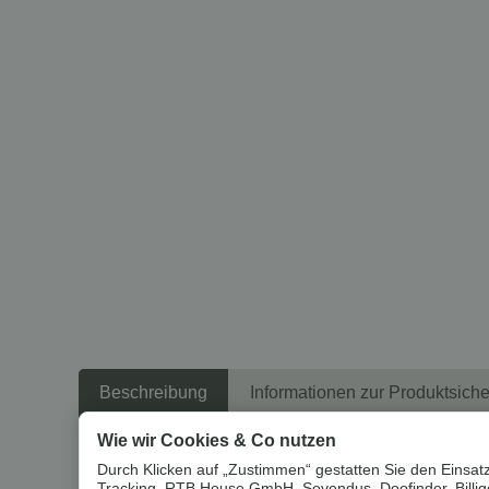
Beschreibung
Informationen zur Produktsiche
Wie wir Cookies & Co nutzen
Um die
Umwelt zu schonen
, vermeiden wir aufwendige U
Durch Klicken auf „Zustimmen“ gestatten Sie den Einsatz
Tracking, RTB House GmbH, Sovendus, Doofinder, Billiger