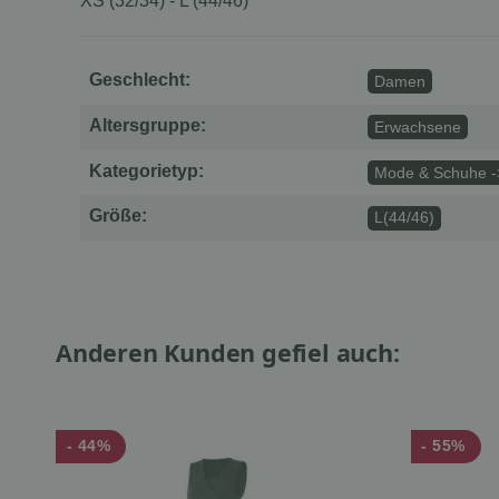
XS (32/34) - L (44/46)
Geschlecht:
Damen
Altersgruppe:
Erwachsene
Kategorietyp:
Mode & Schuhe -
Größe:
L(44/46)
Anderen Kunden gefiel auch:
- 44%
- 55%