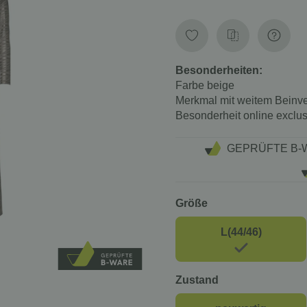
Besonderheiten:
Farbe
beige
Merkmal
mit weitem Beinve
Besonderheit
online exclu
GEPRÜFTE B-
Größe
L(44/46)
Zustand