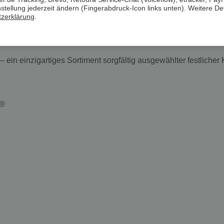
ellung jederzeit ändern (Fingerabdruck-Icon links unten). Weitere Det
zerklärung
.
uit mit Metallic-Animal-Schimmereffekt
ein einzigartiges Sortiment sorgfältig ausgewählter festlicher 
A®