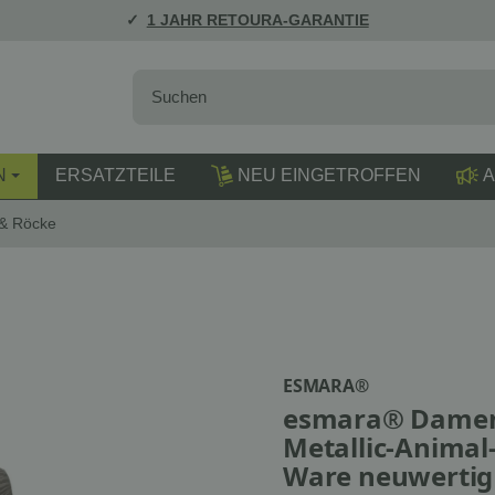
1 JAHR RETOURA-GARANTIE
N
ERSATZTEILE
NEU EINGETROFFEN
A
 & Röcke
ESMARA®
esmara® Damen 
Metallic-Animal-
Ware neuwertig