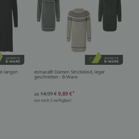
t langen
esmara® Damen Strickkleid, leger
es
geschnitten - B-Ware
mi
*
14,99 €
9,89 €
ab
ab
nur noch 2 verfügbar!
nur