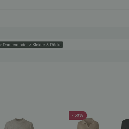
> Damenmode -> Kleider & Röcke
- 59%