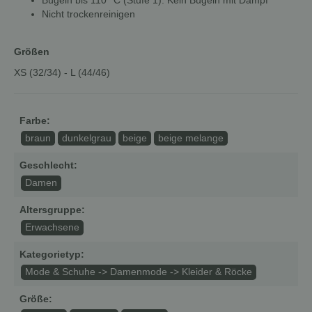
Nicht trockenreinigen
Größen
XS (32/34) - L (44/46)
Farbe:
braun
dunkelgrau
beige
beige melange
Geschlecht:
Damen
Altersgruppe:
Erwachsene
Kategorietyp:
Mode & Schuhe -> Damenmode -> Kleider & Röcke
Größe: