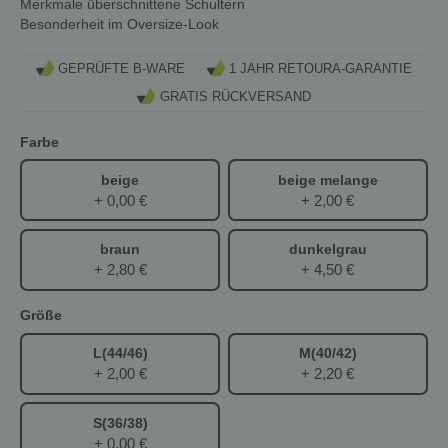
Merkmale
überschnittene Schultern
Besonderheit
im Oversize-Look
GEPRÜFTE B-WARE
1 JAHR RETOURA-GARANTIE
GRATIS RÜCKVERSAND
Farbe
beige
beige melange
+ 0,00 €
+ 2,00 €
braun
dunkelgrau
+ 2,80 €
+ 4,50 €
Größe
L(44/46)
M(40/42)
+ 2,00 €
+ 2,20 €
S(36/38)
+ 0,00 €