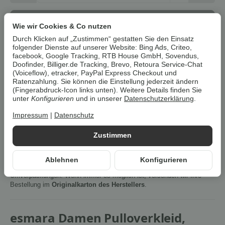
In den Warenkorb
Wie wir Cookies & Co nutzen
Durch Klicken auf „Zustimmen“ gestatten Sie den Einsatz
folgender Dienste auf unserer Website: Bing Ads, Criteo,
Dieser Artikel hat Variationen. Wählen Sie bitte die
facebook, Google Tracking, RTB House GmbH, Sovendus,
gewünschte Variation aus.
Doofinder, Billiger.de Tracking, Brevo, Retoura Service-Chat
(Voiceflow), etracker, PayPal Express Checkout und
Ratenzahlung. Sie können die Einstellung jederzeit ändern
Artikelnummer:
14245
(Fingerabdruck-Icon links unten). Weitere Details finden Sie
unter
Konfigurieren
und in unserer
Datenschutzerklärung
.
HAN:
100353999
Kategorie:
Kleider & Röcke
Impressum
|
Datenschutz
Beschreibung
Zustimmen
Ablehnen
Konfigurieren
Um die
Umwelt zu schonen
, vermeiden wir aufwendige
Umverpackungen. Wenn immer es möglich ist, versenden wir Ihre
Bestellung im
Originalkarton des Herstellers
.
esmara Damen Pulloverkleid,