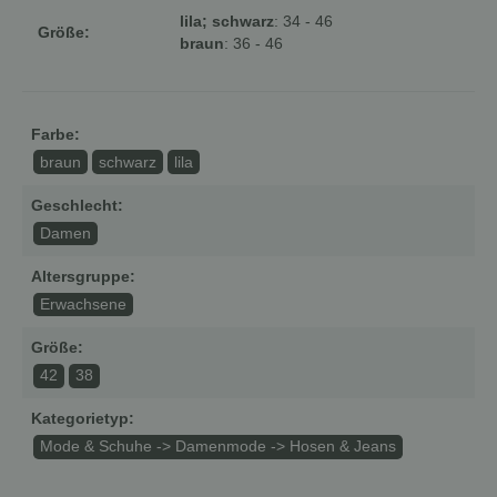
lila; schwarz
: 34 - 46
Größe:
braun
: 36 - 46
Farbe:
braun
schwarz
lila
Geschlecht:
Damen
Altersgruppe:
Erwachsene
Größe:
42
38
Kategorietyp:
Mode & Schuhe -> Damenmode -> Hosen & Jeans