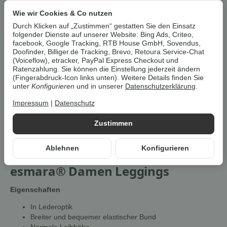
Dieser Artikel hat Variationen. Wählen Sie bitte die
gewünschte Variation aus.
Wie wir Cookies & Co nutzen
Durch Klicken auf „Zustimmen“ gestatten Sie den Einsatz
folgender Dienste auf unserer Website: Bing Ads, Criteo,
Artikelnummer:
41591
facebook, Google Tracking, RTB House GmbH, Sovendus,
HAN:
100392924
Doofinder, Billiger.de Tracking, Brevo, Retoura Service-Chat
(Voiceflow), etracker, PayPal Express Checkout und
Kategorie:
Hosen & Jeans
Ratenzahlung. Sie können die Einstellung jederzeit ändern
(Fingerabdruck-Icon links unten). Weitere Details finden Sie
Beschreibung
unter
Konfigurieren
und in unserer
Datenschutzerklärung
.
Impressum
|
Datenschutz
Um die
Umwelt zu schonen
, vermeiden wir aufwendige
Zustimmen
Umverpackungen. Wenn immer es möglich ist, versenden wir Ihre
Bestellung im
Originalkarton des Herstellers
.
Ablehnen
Konfigurieren
esmara® Damen Leggings
Eigenschaften
In Lederoptik
Breiter und bequemer elastischer Bund