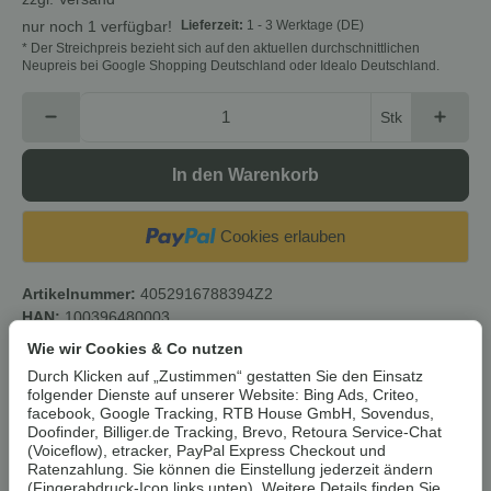
Lieferzeit:
1 - 3 Werktage
(DE)
nur noch 1 verfügbar!
* Der Streichpreis bezieht sich auf den aktuellen durchschnittlichen
Neupreis bei Google Shopping Deutschland oder Idealo Deutschland.
Stk
In den Warenkorb
Cookies erlauben
Artikelnummer:
4052916788394Z2
HAN:
100396480003
Kategorie:
Sonstiges
Wie wir Cookies & Co nutzen
Durch Klicken auf „Zustimmen“ gestatten Sie den Einsatz
Beschreibung
folgender Dienste auf unserer Website: Bing Ads, Criteo,
facebook, Google Tracking, RTB House GmbH, Sovendus,
Doofinder, Billiger.de Tracking, Brevo, Retoura Service-Chat
(Voiceflow), etracker, PayPal Express Checkout und
Um die
Umwelt zu schonen
, vermeiden wir aufwendige
Ratenzahlung. Sie können die Einstellung jederzeit ändern
Umverpackungen. Wenn immer es möglich ist, versenden wir Ihre
(Fingerabdruck-Icon links unten). Weitere Details finden Sie