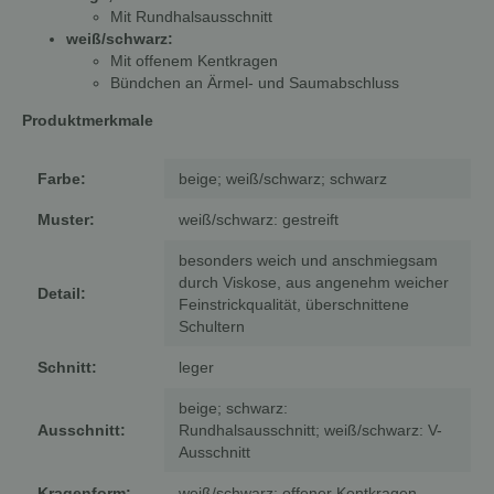
Mit Rundhalsausschnitt
weiß/schwarz:
Mit offenem Kentkragen
Bündchen an Ärmel- und Saumabschluss
Produktmerkmale
Farbe:
beige; weiß/schwarz; schwarz
Muster:
weiß/schwarz: gestreift
besonders weich und anschmiegsam
durch Viskose, aus angenehm weicher
Detail:
Feinstrickqualität, überschnittene
Schultern
Schnitt:
leger
beige; schwarz:
Ausschnitt:
Rundhalsausschnitt; weiß/schwarz: V-
Ausschnitt
Kragenform:
weiß/schwarz: offener Kentkragen