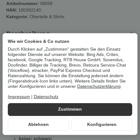
Artikelnummer:
38058
HAN:
100392140
Kategorie:
Oberteile & Shirts
Beschreibung
Wie wir Cookies & Co nutzen
Durch Klicken auf „Zustimmen“ gestatten Sie den Einsatz
Um die
Umwelt zu schonen
, vermeiden wir aufwendige
folgender Dienste auf unserer Website: Bing Ads, Criteo,
Umverpackungen. Wenn immer es möglich ist, versenden wir Ihre
facebook, Google Tracking, RTB House GmbH, Sovendus,
Bestellung im
Originalkarton des Herstellers
.
Doofinder, Billiger.de Tracking, Brevo, Retoura Service-Chat
(Voiceflow), etracker, PayPal Express Checkout und
Ratenzahlung. Sie können die Einstellung jederzeit ändern
esmara® Damen Feinstrick
(Fingerabdruck-Icon links unten). Weitere Details finden Sie
unter
Konfigurieren
und in unserer
Datenschutzerklärung
.
Pullover
Impressum
|
Datenschutz
Eigenschaften
Zustimmen
Besonders weich und anschmiegsam durch Viskose
Aus angenehm weicher Feinstrickqualität
Ablehnen
Konfigurieren
Überschnittene Schultern
Leger geschnitten
beige; schwarz: