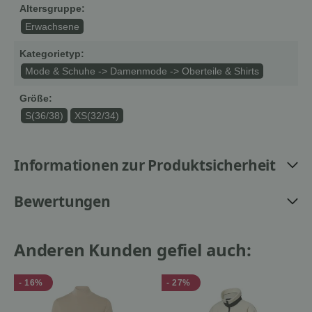
Altersgruppe:
Erwachsene
Kategorietyp:
Mode & Schuhe -> Damenmode -> Oberteile & Shirts
Größe:
S(36/38)
XS(32/34)
Informationen zur Produktsicherheit
Bewertungen
Anderen Kunden gefiel auch:
- 16%
- 27%