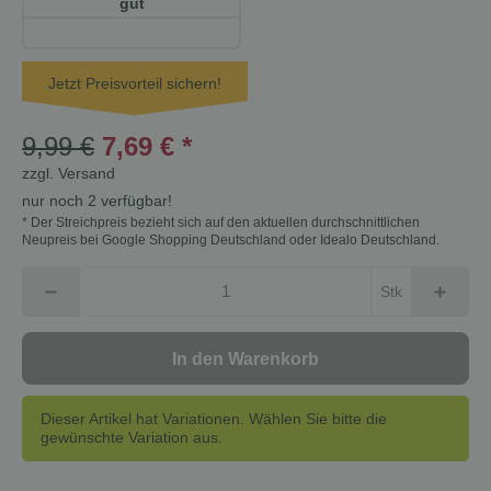
gut
Jetzt Preisvorteil sichern!
9,99 €
7,69 €
*
zzgl.
Versand
nur noch 2 verfügbar!
* Der Streichpreis bezieht sich auf den aktuellen durchschnittlichen
Neupreis bei Google Shopping Deutschland oder Idealo Deutschland.
Stk
In den Warenkorb
Dieser Artikel hat Variationen. Wählen Sie bitte die
gewünschte Variation aus.