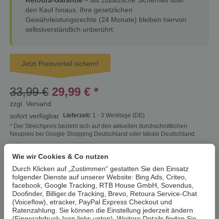
Retoura-Garantie
– als zusätzliche Sicherheit über
den Kauf hinaus. Ihre gesetzlichen
Gewährleistungsrechte (24 Monate) bleiben hiervon
selbstverständlich unberührt.
Jetzt Preisvorteil sichern!
33,99 €
29,99 €
*
zzgl.
Versand
Lieferzeit:
1 - 3 Werktage
(DE)
sofort verfügbar
* Der Streichpreis bezieht sich auf den aktuellen durchschnittlichen
Neupreis bei Google Shopping Deutschland oder Idealo Deutschland.
Wie wir Cookies & Co nutzen
Stk
Durch Klicken auf „Zustimmen“ gestatten Sie den Einsatz
folgender Dienste auf unserer Website: Bing Ads, Criteo,
In den Warenkorb
facebook, Google Tracking, RTB House GmbH, Sovendus,
Doofinder, Billiger.de Tracking, Brevo, Retoura Service-Chat
(Voiceflow), etracker, PayPal Express Checkout und
Cookies erlauben
Ratenzahlung. Sie können die Einstellung jederzeit ändern
(Fingerabdruck-Icon links unten). Weitere Details finden Sie