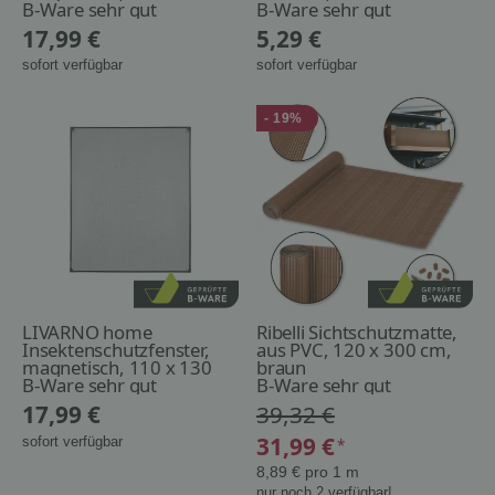
cm, weiß
B-Ware sehr gut
B-Ware sehr gut
17,99 €
5,29 €
sofort verfügbar
sofort verfügbar
- 19%
LIVARNO home
Ribelli Sichtschutzmatte,
Insektenschutzfenster,
aus PVC, 120 x 300 cm,
magnetisch, 110 x 130
braun
cm, anthrazit
B-Ware sehr gut
B-Ware sehr gut
17,99 €
39,32 €
31,99 €
sofort verfügbar
*
8,89 € pro 1 m
nur noch 2 verfügbar!