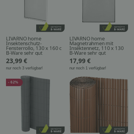
LIVARNO home
LIVARNO home
Insektenschutz-
Magnetrahmen mit
Fensterrollo, 130 x 160 c
Insektennetz, 110 x 130
B-Ware sehr gut
cm, anthrazit
B-Ware sehr gut
23,99 €
17,99 €
nur noch 3 verfügbar!
nur noch 1 verfügbar!
- 62%