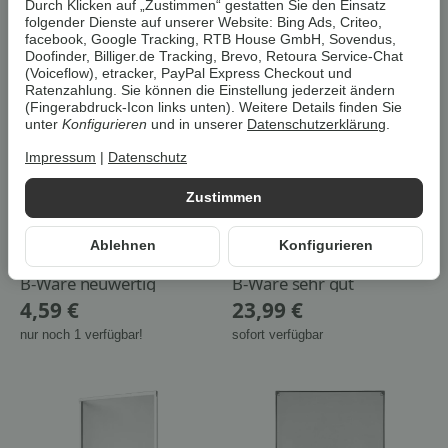
Durch Klicken auf „Zustimmen“ gestatten Sie den Einsatz
folgender Dienste auf unserer Website: Bing Ads, Criteo,
facebook, Google Tracking, RTB House GmbH, Sovendus,
Doofinder, Billiger.de Tracking, Brevo, Retoura Service-Chat
(Voiceflow), etracker, PayPal Express Checkout und
Ratenzahlung. Sie können die Einstellung jederzeit ändern
(Fingerabdruck-Icon links unten). Weitere Details finden Sie
unter
Konfigurieren
und in unserer
Datenschutzerklärung
.
Impressum
|
Datenschutz
Zustimmen
Ribelli PVC Abschlussleiste
LIVARNO home
Ablehnen
Konfigurieren
Abdeckprofil Bedeckung
Insektenschutz für
Profile Sichtschutzmatte
Fenster, 130 x 160 cm
Sichtschutz 100 cm
B-Ware neuwertig
B-Ware sehr gut
4,59 €
23,99 €
nur noch 1 verfügbar!
sofort verfügbar