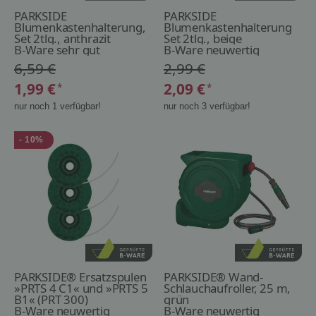
PARKSIDE
PARKSIDE
Blumenkastenhalterung,
Blumenkastenhalterung
Set 2tlg., anthrazit
Set 2tlg., beige
B-Ware sehr gut
B-Ware neuwertig
6,59 €
2,99 €
1,99 €
2,09 €
*
*
nur noch 1 verfügbar!
nur noch 3 verfügbar!
- 10%
PARKSIDE® Ersatzspulen
PARKSIDE® Wand-
»PRTS 4 C1« und »PRTS 5
Schlauchaufroller, 25 m,
B1« (PRT 300)
grün
B-Ware neuwertig
B-Ware neuwertig