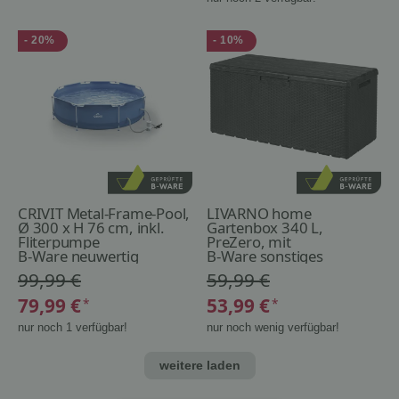
- 20%
- 10%
CRIVIT Metal-Frame-Pool,
LIVARNO home
Ø 300 x H 76 cm, inkl.
Gartenbox 340 L,
Fliterpumpe
PreZero, mit
B-Ware neuwertig
Gasdruckfedern
B-Ware sonstiges
99,99 €
59,99 €
79,99 €
53,99 €
*
*
nur noch 1 verfügbar!
nur noch wenig verfügbar!
weitere laden