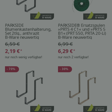
PARKSIDE
PARKSIDE® Ersatzspulen
Blumenkastenhalterung,
»PRTS 4 C1« und »PRTS 5
Set 2tlg., anthrazit
B1« (PRT 550, PRTA 20-Li)
B-Ware neuwertig
B-Ware neuwertig
6,59 €
6,99 €
2,19 €
6,29 €
*
*
nur noch wenig verfügbar!
nur noch 2 verfügbar!
- 70%
- 30%