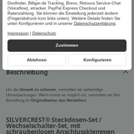
Doofinder, Billiger.de Tracking, Brevo, Retoura Service-Chat
(Voiceflow), etracker, PayPal Express Checkout und
Artikel zurzeit vergriffen
Ratenzahlung. Sie können die Einstellung jederzeit ändern
(Fingerabdruck-Icon links unten). Weitere Details finden Sie
unter
Konfigurieren
und in unserer
Datenschutzerklärung
.
Benachrichtigen wenn verfügbar
Impressum
|
Datenschutz
Artikelnummer:
4052916294017Z2
Zustimmen
HAN:
100385792004
Kategorie:
Stromversorgung
Ablehnen
Konfigurieren
Beschreibung
Um die
Umwelt zu schonen
, vermeiden wir aufwendige
Umverpackungen. Wenn immer es möglich ist, versenden wir Ihre
Bestellung im
Originalkarton des Herstellers
.
SILVERCREST® Steckdosen-Set /
Wechselschalter-Set, mit
schraubenlosen Anschlussklemmen