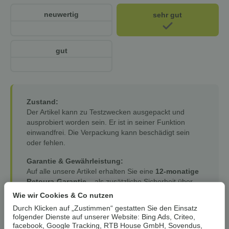
neuwertig
sehr gut
gut
Zustand:
Der Artikel kann zu Testzwecken ausgepackt und
ausprobiert worden sein. Er ist in seiner Funktion
einwandfrei. Die Verpackung kann beschädigt sein
oder fehlen.
Garantie & Gewährleistung:
Auf alle unsere Artikel erhalten Sie eine
12-monatige
Retoura-Garantie
– als zusätzliche Sicherheit über
den Kauf hinaus. Ihre gesetzlichen
Wie wir Cookies & Co nutzen
Gewährleistungsrechte (24 Monate) bleiben hiervon
Durch Klicken auf „Zustimmen“ gestatten Sie den Einsatz
selbstverständlich unberührt.
folgender Dienste auf unserer Website: Bing Ads, Criteo,
facebook, Google Tracking, RTB House GmbH, Sovendus,