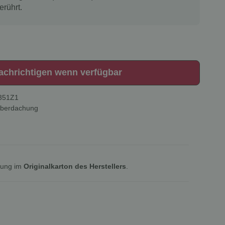
erührt.
achrichtigen wenn verfügbar
351Z1
Überdachung
lung im
Originalkarton des Herstellers
.