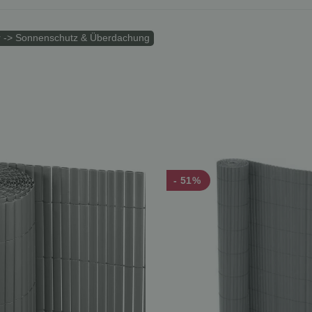
r -> Sonnenschutz & Überdachung
- 51%