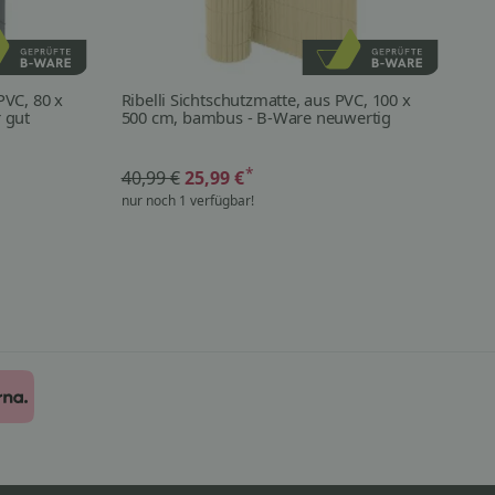
PVC, 80 x
Ribelli Sichtschutzmatte, aus PVC, 100 x
Rib
r gut
500 cm, bambus - B-Ware neuwertig
30
*
40,99 €
25,99 €
39
nur noch 1 verfügbar!
nur
8,8