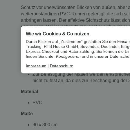
Schutz vor unerwünschten Blicken von außen, aber au
wetterbeständigen PVC-Rohren gefertigt, die sich s
anbringen lassen. Der effektive Sichtschutz lässt s
verwenden. Bei Verschmutzung lässt er sich einfach
werden.
Wie wir Cookies & Co nutzen
Durch Klicken auf „Zustimmen“ gestatten Sie den Einsatz
Montage
Tracking, RTB House GmbH, Sovendus, Doofinder, Billiger
Express Checkout und Ratenzahlung. Sie können die Einst
Die Sichtschutzmatten müssen an einen Zaun, B
finden Sie unter
Konfigurieren
und in unserer
Datenschut
Dies Sichtschutzmatte darf dabei maximal 10 c
Impressum
|
Datenschutz
Steht die Sichtschutzmatte zu weit über kann d
Zur Befestigung der Matten werden entsprechen
nicht zu fest an, da dies zur Beschädigung der 
Material
PVC
Maße
90 x 300 cm