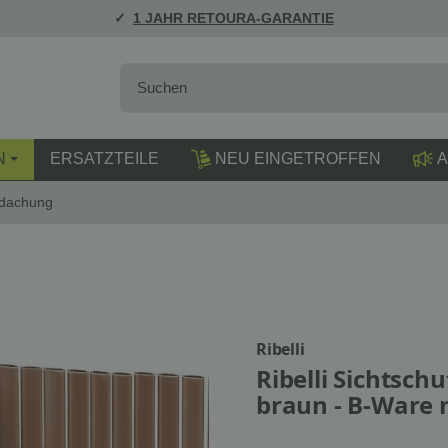
1 JAHR RETOURA-GARANTIE
N
ERSATZTEILE
NEU EINGETROFFEN
A
rdachung
Ribelli
Ribelli Sichtsch
braun - B-Ware 